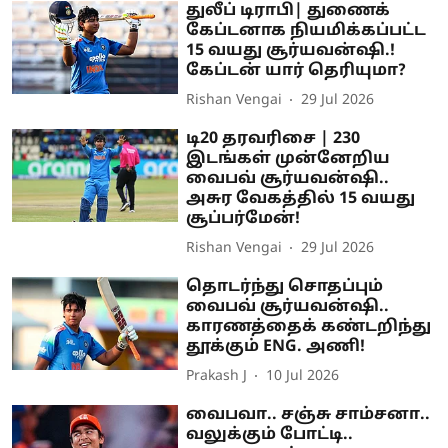
துலீப் டிராபி| துணைக்
கேப்டனாக நியமிக்கப்பட்ட
15 வயது சூர்யவன்ஷி.!
கேப்டன் யார் தெரியுமா?
Rishan Vengai
29 Jul 2026
டி20 தரவரிசை | 230
இடங்கள் முன்னேறிய
வைபவ் சூர்யவன்ஷி..
அசுர வேகத்தில் 15 வயது
சூப்பர்மேன்!
Rishan Vengai
29 Jul 2026
தொடர்ந்து சொதப்பும்
வைபவ் சூர்யவன்ஷி..
காரணத்தைக் கண்டறிந்து
தூக்கும் ENG. அணி!
Prakash J
10 Jul 2026
வைபவா.. சஞ்சு சாம்சனா..
வலுக்கும் போட்டி..