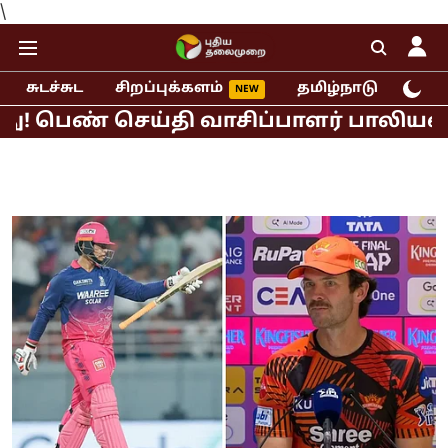
\
சுடச்சுட
சிறப்புக்களம்
தமிழ்நாடு
இந்
 செய்தி வாசிப்பாளர் பாலியல் புகார்!