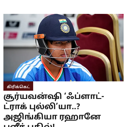
கிரிக்கெட்
சூர்யவன்ஷி ‘ஃப்ளாட்-
ட்ராக் புல்லி’யா..?
அஜிங்கியா ரஹானே