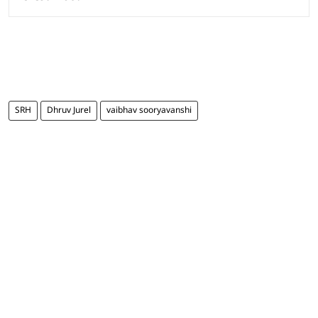
SRH
Dhruv Jurel
vaibhav sooryavanshi