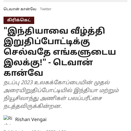
டெவான் கான்வே
Twitter
கிரிக்கெட்
"இந்தியாவை வீழ்த்தி
இறுதிப்போட்டிக்கு
செல்வதே எங்களுடைய
இலக்கு!" - டெவான்
கான்வே
நடப்பு 2023 உலகக்கோப்பையின் முதல்
அரையிறுதிப்போட்டியில் இந்தியா மற்றும்
நியூசிலாந்து அணிகள் பலப்பரீட்சை
நடத்தவிருக்கின்றன.
Rishan Vengai