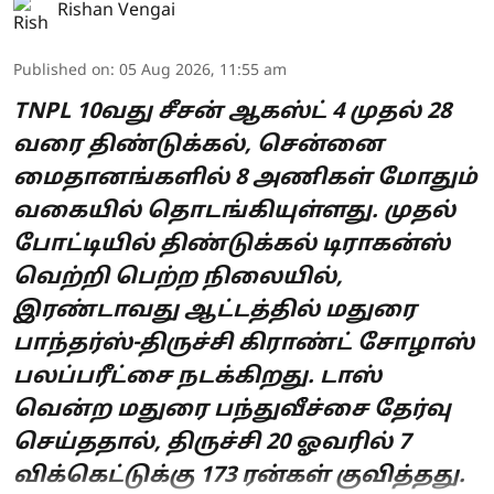
Rishan Vengai
Published on
:
05 Aug 2026, 11:55 am
TNPL 10வது சீசன் ஆகஸ்ட் 4 முதல் 28
வரை திண்டுக்கல், சென்னை
மைதானங்களில் 8 அணிகள் மோதும்
வகையில் தொடங்கியுள்ளது. முதல்
போட்டியில் திண்டுக்கல் டிராகன்ஸ்
வெற்றி பெற்ற நிலையில்,
இரண்டாவது ஆட்டத்தில் மதுரை
பாந்தர்ஸ்-திருச்சி கிராண்ட் சோழாஸ்
பலப்பரீட்சை நடக்கிறது. டாஸ்
வென்ற மதுரை பந்துவீச்சை தேர்வு
செய்ததால், திருச்சி 20 ஓவரில் 7
விக்கெட்டுக்கு 173 ரன்கள் குவித்தது.