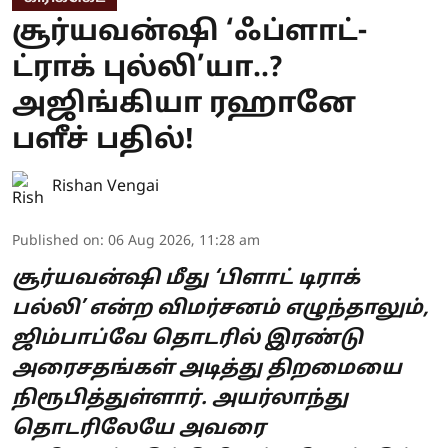
சூர்யவன்ஷி ‘ஃப்ளாட்-
ட்ராக் புல்லி’யா..?
அஜிங்கியா ரஹானே
பளீச் பதில்!
Rishan Vengai
Published on
:
06 Aug 2026, 11:28 am
சூர்யவன்ஷி மீது ‘பிளாட் டிராக்
பல்லி’ என்ற விமர்சனம் எழுந்தாலும்,
ஜிம்பாப்வே தொடரில் இரண்டு
அரைசதங்கள் அடித்து திறமையை
நிரூபித்துள்ளார். அயர்லாந்து
தொடரிலேயே அவரை