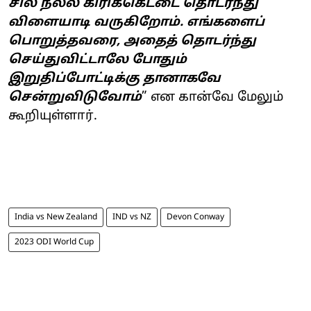
சில நல்ல கிரிக்கெட்டை தொடர்ந்து
விளையாடி வருகிறோம். எங்களைப்
பொறுத்தவரை, அதைத் தொடர்ந்து
செய்துவிட்டாலே போதும்
இறுதிப்போட்டிக்கு தானாகவே
சென்றுவிடுவோம்
” என கான்வே மேலும்
கூறியுள்ளார்.
India vs New Zealand
IND vs NZ
Devon Conway
2023 ODI World Cup