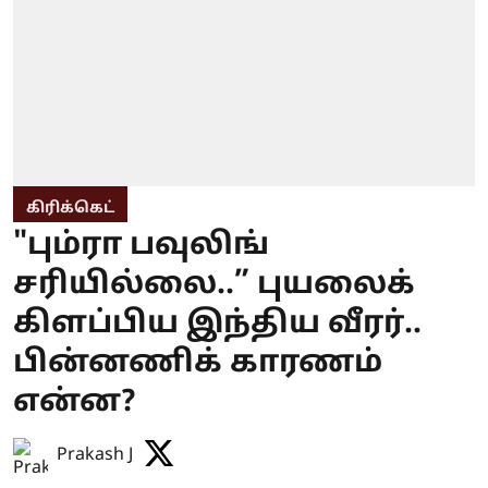
கிரிக்கெட்
"பும்ரா பவுலிங்
சரியில்லை..” புயலைக்
கிளப்பிய இந்திய வீரர்..
பின்னணிக் காரணம்
என்ன?
Prakash J