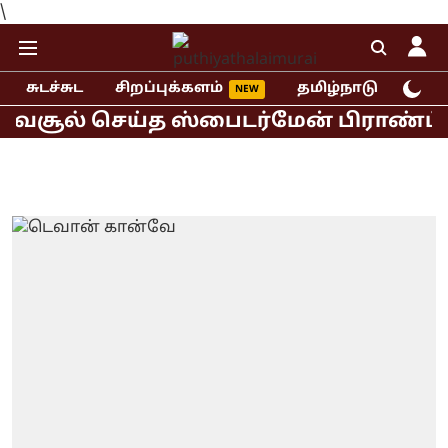
\
சுடச்சுட
சிறப்புக்களம்
தமிழ்நாடு
இந்
சூல் செய்த ஸ்பைடர்மேன் பிராண்ட் நியூ