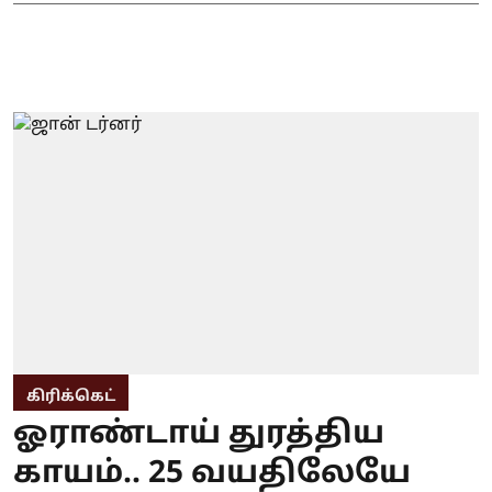
கிரிக்கெட்
ஓராண்டாய் துரத்திய
காயம்.. 25 வயதிலேயே