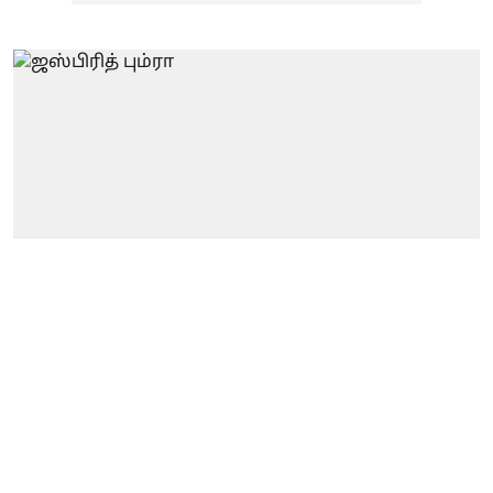
கிரிக்கெட்
"பும்ரா பவுலிங்
சரியில்லை..” புயலைக்
கிளப்பிய இந்திய வீரர்..
பின்னணிக் காரணம்