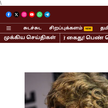
\
சுடச்சுட
சிறப்புக்களம்
தம
முக்கிய செய்திகள்
் பி.ஆர்.சுந்தர் கைது! பெண் செய்தி வ