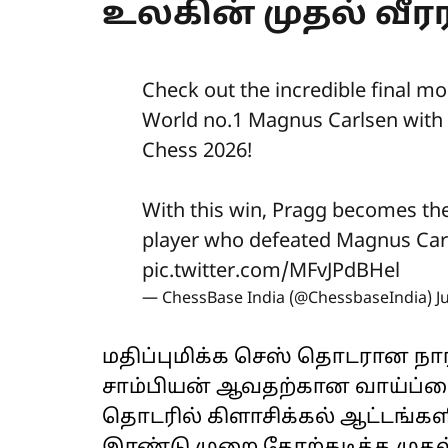
உலகின் முதல் வீ
Check out the incredible final
World no.1 Magnus Carlsen with 
Chess 2026!
With this win, Pragg becomes the 
player who defeated Magnus Carl
pic.twitter.com/MFvJPdBHel
— ChessBase India (@ChessbaseIndia)
J
மதிப்புமிக்க செஸ் தொடரான நா
சாம்பியன் ஆவதற்கான வாய்ப்பை
தொடரில் கிளாசிக்கல் ஆட்டங்களி
இரண்டு முறை தோற்கடித்த முதல