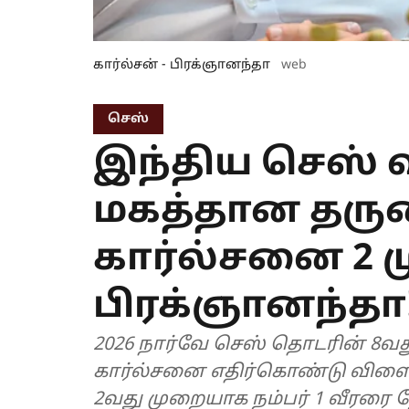
கார்ல்சன் - பிரக்ஞானந்தா
web
செஸ்
இந்திய செஸ் 
மகத்தான தருணம
கார்ல்சனை 2 
பிரக்ஞானந்தா
2026 நார்வே செஸ் தொடரின் 8வது 
கார்ல்சனை எதிர்கொண்டு விளை
2வது முறையாக நம்பர் 1 வீரரை த