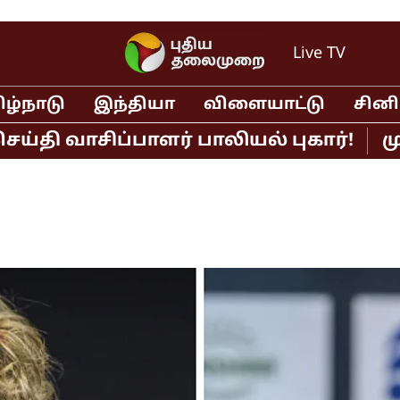
Live TV
ிழ்நாடு
இந்தியா
விளையாட்டு
சின
ாசிப்பாளர் பாலியல் புகார்!
முதல்வர