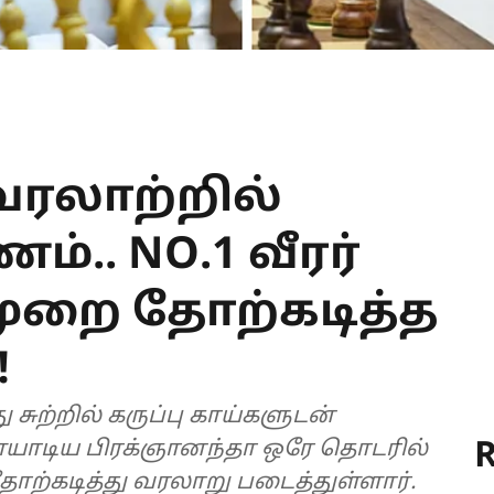
வரலாற்றில்
்.. NO.1 வீரர்
முறை தோற்கடித்த
!
சுற்றில் கருப்பு காய்களுடன்
R
யாடிய பிரக்ஞானந்தா ஒரே தொடரில்
ோற்கடித்து வரலாறு படைத்துள்ளார்.