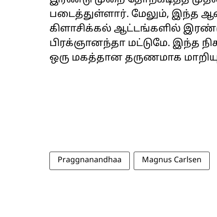
படைத்துள்ளார். மேலும், இந்த ஆண
கிளாசிக்கல் ஆட்டங்களில் இரண்ட
பிரக்ஞானந்தா மட்டுமே. இந்த நி
ஒரு மகத்தான தருணமாக மாறியு
Praggnanandhaa
Magnus Carlsen