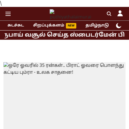
\
சுடச்சுட
சிறப்புக்களம்
தமிழ்நாடு
இந்
பாய் வசூல் செய்த ஸ்பைடர்மேன் பிராண்ட