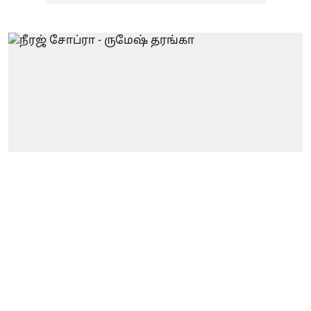
இந்தியா
ஈட்டி எறிதலில் நீரஜ்
சோப்ராவை தோற்கடித்த
கிரிக்கெட் வீரர்.. 20