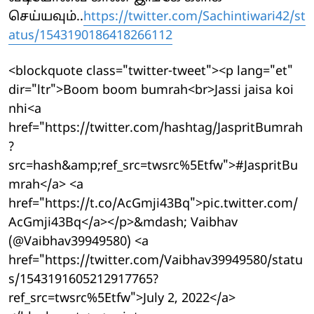
செய்யவும்..
https://twitter.com/Sachintiwari42/st
atus/1543190186418266112
<blockquote class="twitter-tweet"><p lang="et"
dir="ltr">Boom boom bumrah<br>Jassi jaisa koi
nhi<a
href="https://twitter.com/hashtag/JaspritBumrah
?
src=hash&amp;ref_src=twsrc%5Etfw">#JaspritBu
mrah</a> <a
href="https://t.co/AcGmji43Bq">pic.twitter.com/
AcGmji43Bq</a></p>&mdash; Vaibhav
(@Vaibhav39949580) <a
href="https://twitter.com/Vaibhav39949580/statu
s/1543191605212917765?
ref_src=twsrc%5Etfw">July 2, 2022</a>