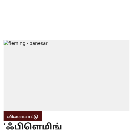
விளையாட்டு
‘ஃபிளெமிங்