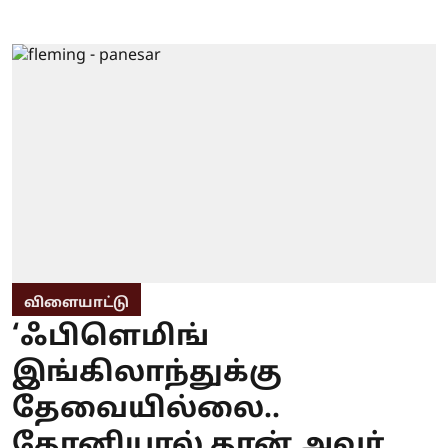
விளையாட்டு
‘ஃபிளெமிங்
இங்கிலாந்துக்கு
தேவையில்லை..
தோனியால் தான் அவர்