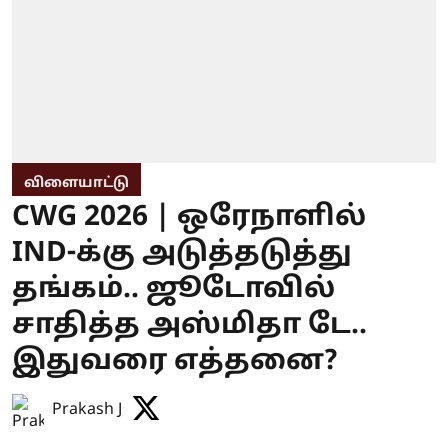
விளையாட்டு
CWG 2026 | ஒரேநாளில்
IND-க்கு அடுத்தடுத்து
தங்கம்.. ஜூடோவில்
சாதித்த அஸ்மிதா டே..
இதுவரை எத்தனை?
Prakash J