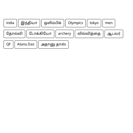
india
இந்தியா
ஒலிம்பிக்
Olympics
tokyo
men
தோல்வி
டோக்கியோ
archery
வில்வித்தை
ஆடவர்
QF
Atanu Das
அதானு தாஸ்