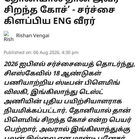
சிறந்த கோச்’ - சர்ச்சை
கிளப்பிய ENG வீரர்
Rishan Vengai
Published on
:
06 Aug 2026, 4:30 pm
2026 ஐபிஎல் சர்ச்சையைத் தொடர்ந்து,
சிஎஸ்கேவில் 18 ஆண்டுகள்
பணியாற்றிய ஸ்டீபன் பிளெமிங்
விலகி, இங்கிலாந்து டெஸ்ட்
அணியின் புதிய பயிற்சியாளராக
நியமிக்கப்பட்டார். தோனியால் தான்
பிளெமிங் சிறந்த கோச் என்ற பெயர்
பெற்றார், அவரால் இங்கிலாந்துக்கு
பலன் இல்லை என மான்டி பனேசர்