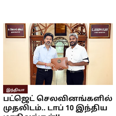
இந்தியா
பட்ஜெட் செலவினங்களில்
முதலிடம்.. டாப் 10 இந்திய