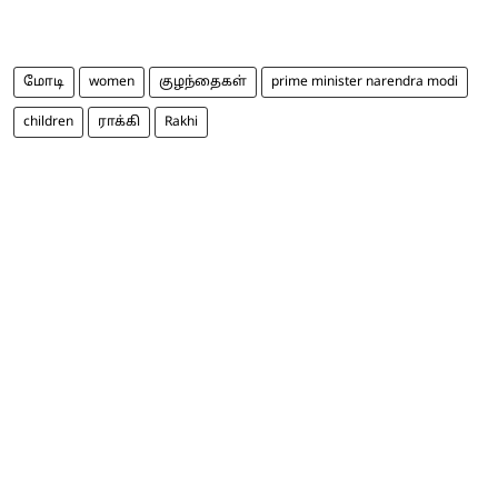
மோடி
women
குழந்தைகள்
prime minister narendra modi
children
ராக்கி
Rakhi