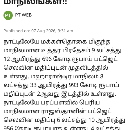
மாநிலங்கள்!!
PT WEB
Published on
:
07 Aug 2026, 9:31 am
நாட்டிலேயே மக்கள்தொகை மிகுந்த
மாநிலமான உத்தர பிரதேசம் 9 லட்சத்து
12 ஆயிரத்து 696 கோடி ரூபாய் பட்ஜெட்
செலவின மதிப்புடன் முதலிடத்தில்
உள்ளது. மஹாராஷ்டிர மாநிலம் 8
லட்சத்து 33 ஆயிரத்து 993 கோடி ரூபாய்
மதிப்புடன் 2ஆவது இடத்தில் உள்ளது.
நாட்டிலேயே பரப்பளவில் பெரிய
மாநிலமான ராஜஸ்தானின் பட்ஜெட்
செலவின மதிப்பு 6 லட்சத்து 10 ஆயிரத்து
956 கோடி ரூபாயாக உள்ளது. 4 லட்சத்து