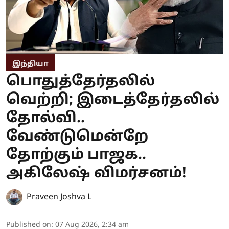
இந்தியா
பொதுத்தேர்தலில்
வெற்றி; இடைத்தேர்தலில்
தோல்வி..
வேண்டுமென்றே
தோற்கும் பாஜக..
அகிலேஷ் விமர்சனம்!
Praveen Joshva L
Published on
:
07 Aug 2026, 2:34 am