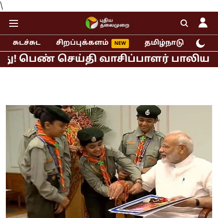
\
சுடச்சுட
சிறப்புக்களம்
தமிழ்நாடு
இந்
ண் செய்தி வாசிப்பாளர் பாலியல் புகார்