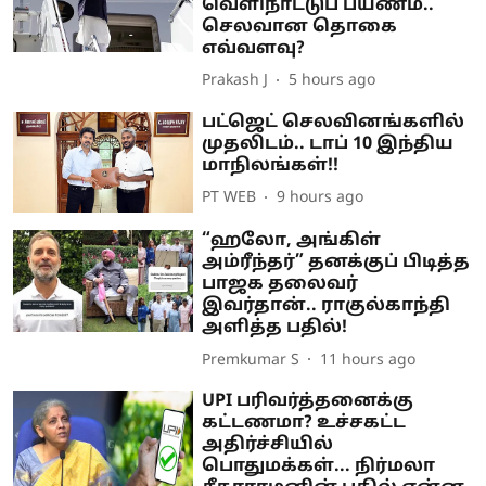
வெளிநாட்டுப் பயணம்..
செலவான தொகை
எவ்வளவு?
Prakash J
5 hours ago
பட்ஜெட் செலவினங்களில்
முதலிடம்.. டாப் 10 இந்திய
மாநிலங்கள்!!
PT WEB
9 hours ago
“ஹலோ, அங்கிள்
அம்ரீந்தர்” தனக்குப் பிடித்த
பாஜக தலைவர்
இவர்தான்.. ராகுல்காந்தி
அளித்த பதில்!
Premkumar S
11 hours ago
UPI பரிவர்த்தனைக்கு
கட்டணமா? உச்சகட்ட
அதிர்ச்சியில்
பொதுமக்கள்... நிர்மலா