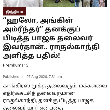
இந்தியா
“ஹலோ, அங்கிள்
அம்ரீந்தர்” தனக்குப்
பிடித்த பாஜக தலைவர்
இவர்தான்.. ராகுல்காந்தி
அளித்த பதில்!
Premkumar S
Published on
:
07 Aug 2026, 7:31 am
காங்கிரஸ் மூத்த தலைவரும், மக்களவை
எதிர்க்கட்சித் தலைவருமான
ராகுல்காந்தி, தனக்கு பிடித்த பாஜக
தலைவர் யார் என்பதை