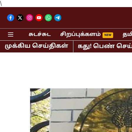
\
சுடச்சுட
சிறப்புக்களம்
தம
முக்கிய செய்திகள்
பி.ஆர்.சுந்தர் கைது! பெண் செய்தி வாச