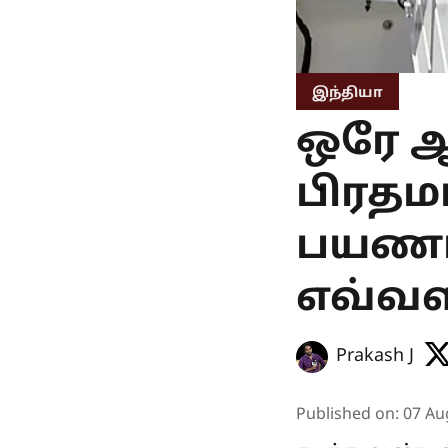
இந்தியா
ஒரே ஆண
பிரதம
பயணம
எவ்வள
Prakash J
Published on
:
07 Au