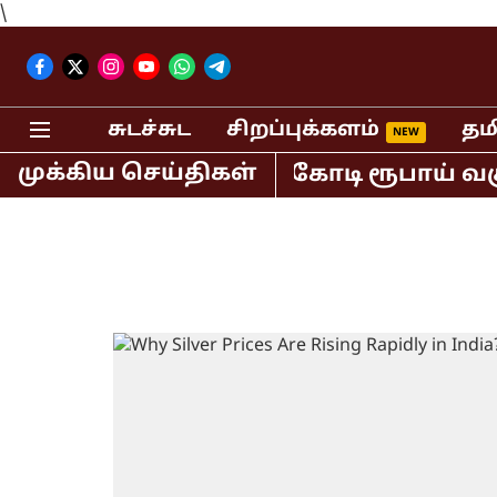
\
சுடச்சுட
சிறப்புக்களம்
தம
முக்கிய செய்திகள்
ியாவில் மட்டும் 400 கோடி ரூபாய் வசூல