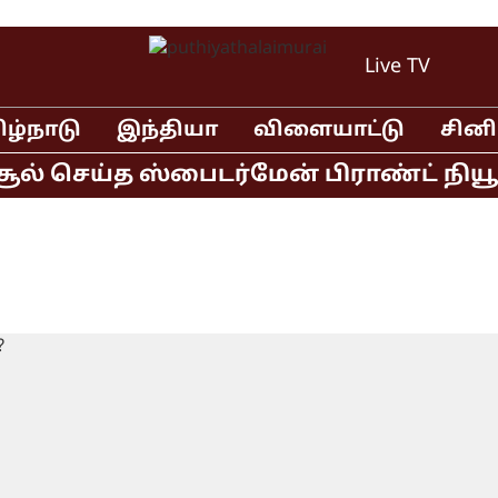
Live TV
ிழ்நாடு
இந்தியா
விளையாட்டு
சின
் செய்த ஸ்பைடர்மேன் பிராண்ட் நியூ டே