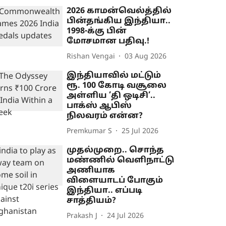
2026 காமன்வெல்த்தில்
பின்தங்கிய இந்தியா..
1998-க்கு பின்
மோசமான பதிவு.!
Rishan Vengai
03 Aug 2026
இந்தியாவில் மட்டும்
ரூ. 100 கோடி வசூலை
அள்ளிய ’தி ஒடிசி’..
பாக்ஸ் ஆபிஸ்
நிலவரம் என்ன?
Premkumar S
25 Jul 2026
முதல்முறை.. சொந்த
மண்ணில் வெளிநாட்டு
அணியாக
விளையாடப் போகும்
இந்தியா.. எப்படி
சாத்தியம்?
Prakash J
24 Jul 2026