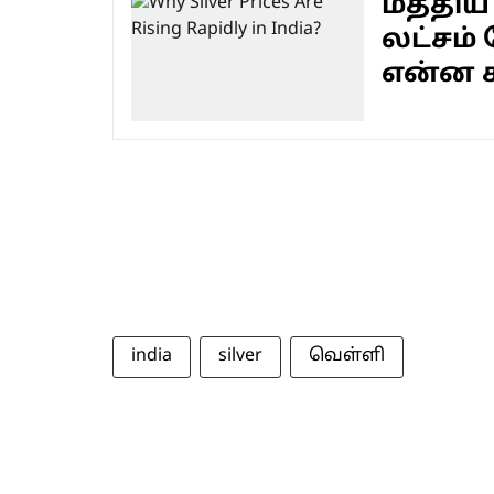
மத்திய 
லட்சம் 
என்ன 
india
silver
வெள்ளி