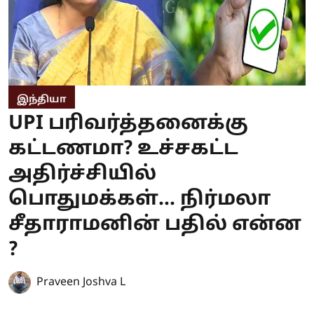
இந்தியா
UPI பரிவர்த்தனைக்கு
கட்டணமா? உச்சகட்ட
அதிர்ச்சியில்
பொதுமக்கள்... நிர்மலா
சீதாராமனின் பதில் என்ன
?
Praveen Joshva L