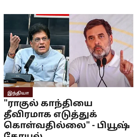
இந்தியா
"ராகுல் காந்தியை
தீவிரமாக எடுத்துக்
கொள்வதில்லை" - பியூஷ்
கோயல்