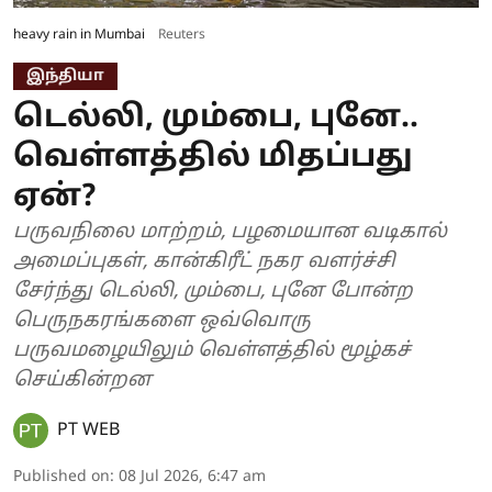
heavy rain in Mumbai
Reuters
இந்தியா
டெல்லி, மும்பை, புனே..
வெள்ளத்தில் மிதப்பது
ஏன்?
பருவநிலை மாற்றம், பழமையான வடிகால்
அமைப்புகள், கான்கிரீட் நகர வளர்ச்சி
சேர்ந்து டெல்லி, மும்பை, புனே போன்ற
பெருநகரங்களை ஒவ்வொரு
பருவமழையிலும் வெள்ளத்தில் மூழ்கச்
செய்கின்றன
PT WEB
Published on
:
08 Jul 2026, 6:47 am