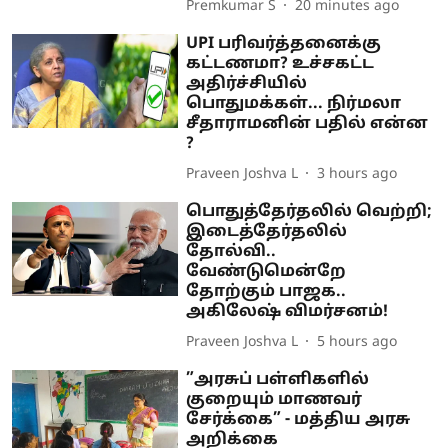
Premkumar S
20 minutes ago
UPI பரிவர்த்தனைக்கு
கட்டணமா? உச்சகட்ட
அதிர்ச்சியில்
பொதுமக்கள்... நிர்மலா
சீதாராமனின் பதில் என்ன
?
Praveen Joshva L
3 hours ago
பொதுத்தேர்தலில் வெற்றி;
இடைத்தேர்தலில்
தோல்வி..
வேண்டுமென்றே
தோற்கும் பாஜக..
அகிலேஷ் விமர்சனம்!
Praveen Joshva L
5 hours ago
”அரசுப் பள்ளிகளில்
குறையும் மாணவர்
சேர்க்கை” - மத்திய அரசு
அறிக்கை