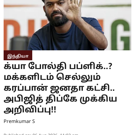
இந்தியா
க்யா போல்தி பப்ளிக்..?
மக்களிடம் செல்லும்
கரப்பான் ஜனதா கட்சி..
அபிஜித் திப்கே முக்கிய
அறிவிப்பு!!
Premkumar S