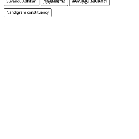
Suvendu Adhikari
நந்திகிராம்
சுவேந்து அதிகாரி
Nandigram constituency