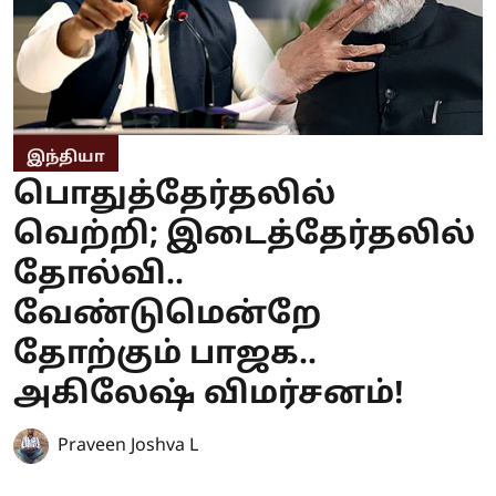
இந்தியா
பொதுத்தேர்தலில்
வெற்றி; இடைத்தேர்தலில்
தோல்வி..
வேண்டுமென்றே
தோற்கும் பாஜக..
அகிலேஷ் விமர்சனம்!
Praveen Joshva L