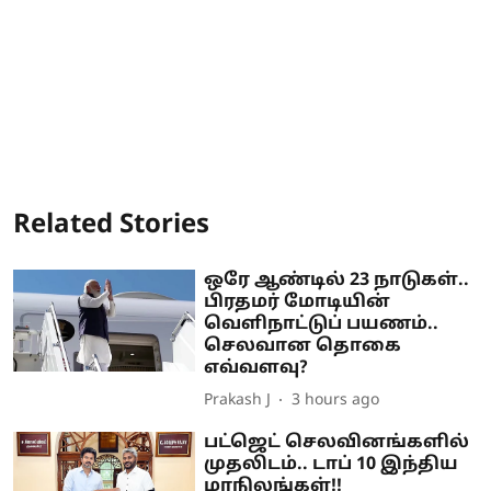
Related Stories
ஒரே ஆண்டில் 23 நாடுகள்..
பிரதமர் மோடியின்
வெளிநாட்டுப் பயணம்..
செலவான தொகை
எவ்வளவு?
Prakash J
3 hours ago
பட்ஜெட் செலவினங்களில்
முதலிடம்.. டாப் 10 இந்திய
மாநிலங்கள்!!