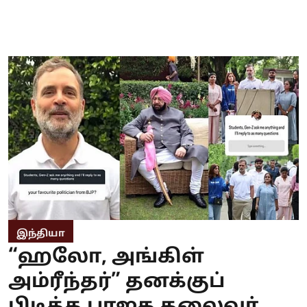
இந்தியா
“ஹலோ, அங்கிள்
அம்ரீந்தர்” தனக்குப்
பிடித்த பாஜக தலைவர்