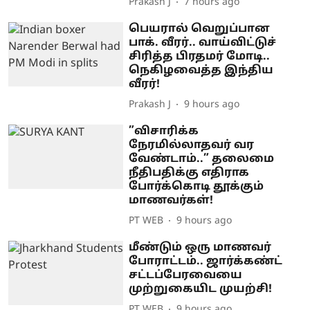
Prakash J
7 hours ago
பெயரால் வெறுப்பான
பாக். வீரர்.. வாய்விட்டுச்
சிரித்த பிரதமர் மோடி..
நெகிழவைத்த இந்திய
வீரர்!
Prakash J
9 hours ago
”விசாரிக்க
நேரமில்லாதவர் வர
வேண்டாம்..” தலைமை
நீதிபதிக்கு எதிராக
போர்க்கொடி தூக்கும்
மாணவர்கள்!
PT WEB
9 hours ago
மீண்டும் ஒரு மாணவர்
போராட்டம்.. ஜார்க்கண்ட்
சட்டப்பேரவையை
முற்றுகையிட முயற்சி!
PT WEB
9 hours ago