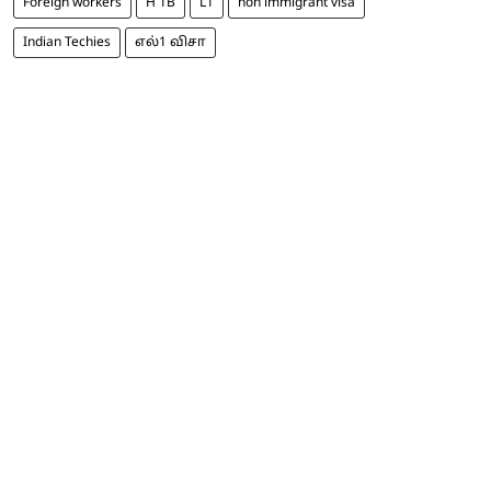
Foreign workers
H 1B
L1
non immigrant visa
Indian Techies
எல்1 விசா