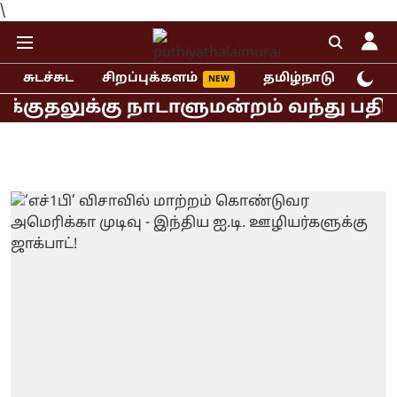
\
சுடச்சுட
சிறப்புக்களம்
தமிழ்நாடு
இந்
ுதலுக்கு நாடாளுமன்றம் வந்து பதிலளிக்