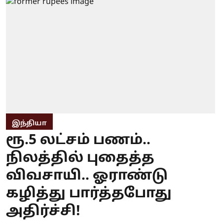
இந்தியா
ரூ.5 லட்சம் பணம்..
நிலத்தில் புதைத்த
விவசாயி.. ஓராண்டு
கழித்து பார்த்தபோது
அதிர்ச்சி!