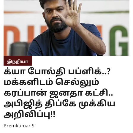
இந்தியா
க்யா போல்தி பப்ளிக்..?
மக்களிடம் செல்லும்
கரப்பான் ஜனதா கட்சி..
அபிஜித் திப்கே முக்கிய
அறிவிப்பு!!
Premkumar S