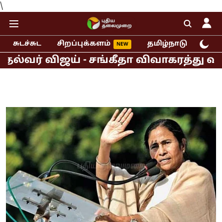
\
சுடச்சுட
சிறப்புக்களம்
தமிழ்நாடு
இந்
் விஜய் - சங்கீதா விவாகரத்து வழக்க