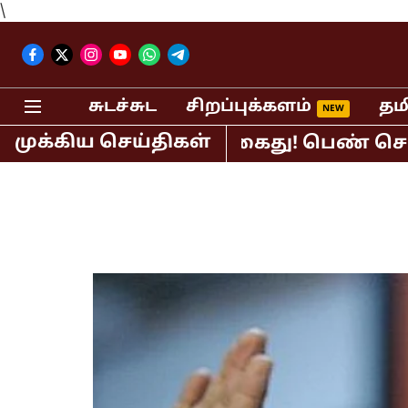
\
சுடச்சுட
சிறப்புக்களம்
தம
முக்கிய செய்திகள்
பி.ஆர்.சுந்தர் கைது! பெண் செய்தி வாச