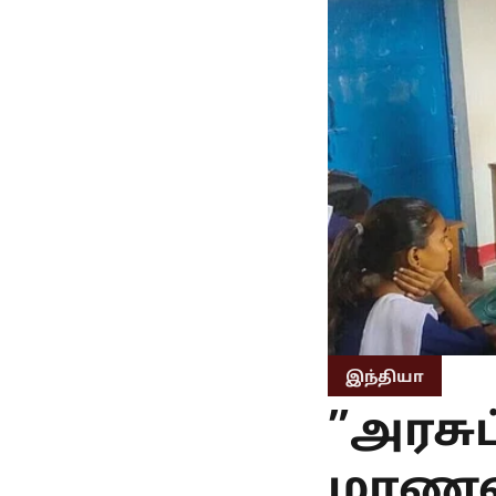
இந்தியா
”அரசுப
மாணவர