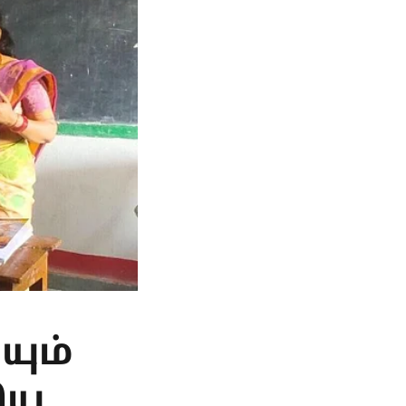
யும்
ிய