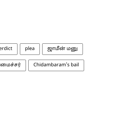
erdict
plea
ஜாமீன் மனு
யமைச்சர்
Chidambaram's bail