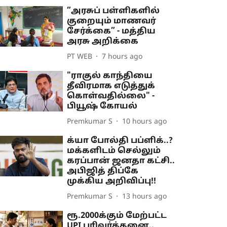
”அரசுப் பள்ளிகளில்
குறையும் மாணவர்
சேர்க்கை” - மத்திய
அரசு அறிக்கை
PT WEB
7 hours ago
"ராகுல் காந்தியை
தீவிரமாக எடுத்துக்
கொள்வதில்லை" -
பியூஷ் கோயல்
Premkumar S
10 hours ago
க்யா போல்தி பப்ளிக்..?
மக்களிடம் செல்லும்
கரப்பான் ஜனதா கட்சி..
அபிஜித் திப்கே
முக்கிய அறிவிப்பு!!
Premkumar S
13 hours ago
ரூ.2000க்கும் மேற்பட்ட
UPI பரிவர்த்தனை..