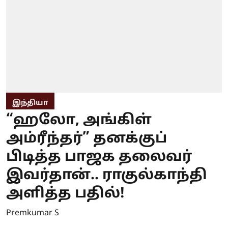
இந்தியா
“ஹலோ, அங்கிள்
அம்ரீந்தர்” தனக்குப்
பிடித்த பாஜக தலைவர்
இவர்தான்.. ராகுல்காந்தி
அளித்த பதில்!
Premkumar S