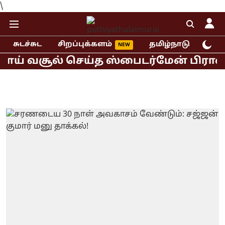
\
சுடச்சுட
சிறப்புக்களம்
தமிழ்நாடு
இந்
ய் வசூல் செய்த ஸ்பைடர்மேன் பிராண்ட் 