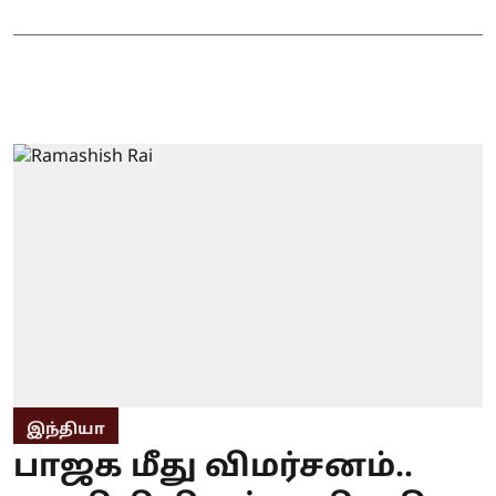
இந்தியா
பாஜக மீது விமர்சனம்..