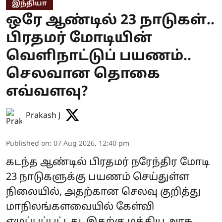
இந்தியா
ஒரே ஆண்டில் 23 நாடுகள்..
பிரதமர் மோடியின்
வெளிநாட்டுப் பயணம்..
செலவான தொகை
எவ்வளவு?
Prakash J
Published on
:
07 Aug 2026, 12:40 pm
கடந்த ஆண்டில் பிரதமர் நரேந்திர மோடி
23 நாடுகளுக்கு பயணம் செய்துள்ள
நிலையில், அதற்கான செலவு குறித்து
மாநிலங்களவையில் கேள்வி
எழுப்பப்பட்டது. இதற்கு மத்திய அரசு