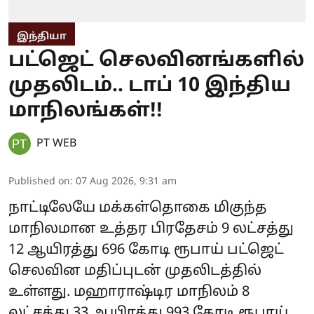
இந்தியா
பட்ஜெட் செலவினங்களில்
முதலிடம்.. டாப் 10 இந்திய
மாநிலங்கள்!!
PT WEB
Published on
:
07 Aug 2026, 9:31 am
நாட்டிலேயே மக்கள்தொகை மிகுந்த
மாநிலமான உத்தர பிரதேசம் 9 லட்சத்து
12 ஆயிரத்து 696 கோடி ரூபாய் பட்ஜெட்
செலவின மதிப்புடன் முதலிடத்தில்
உள்ளது. மஹாராஷ்டிர மாநிலம் 8
லட்சத்து 33 ஆயிரத்து 993 கோடி ரூபாய்