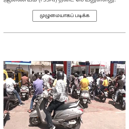
ஆணையம் (FSSAI) தடை செய்துள்ளது.
முழுமையாகப் படிக்க