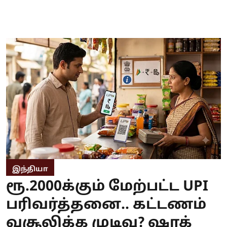
இந்தியா
ரூ.2000க்கும் மேற்பட்ட UPI
பரிவர்த்தனை.. கட்டணம்
வசூலிக்க முடிவு? ஷாக்