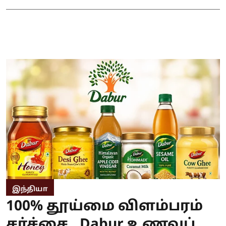
இந்தியா
100% தூய்மை விளம்பரம்
சர்ச்சை.. Dabur உணவுப்