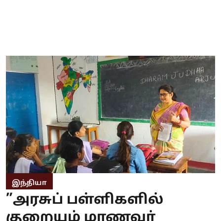
இந்தியா
”அரசுப் பள்ளிகளில்
குறையும் மாணவர்