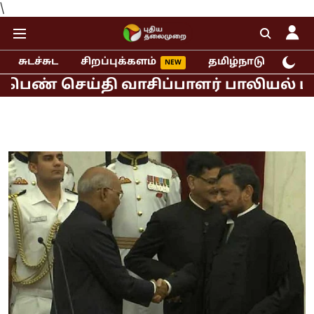
\
சுடச்சுட
சிறப்புக்களம்
தமிழ்நாடு
இந்
ெய்தி வாசிப்பாளர் பாலியல் புகார்!