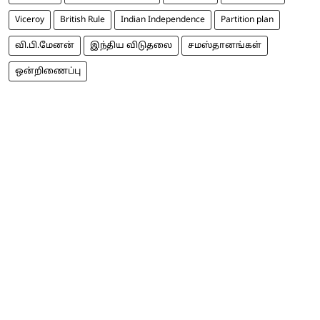
Viceroy
British Rule
Indian Independence
Partition plan
வி.பி.மேனன்
இந்திய விடுதலை
சமஸ்தானங்கள்
ஒன்றிணைப்பு