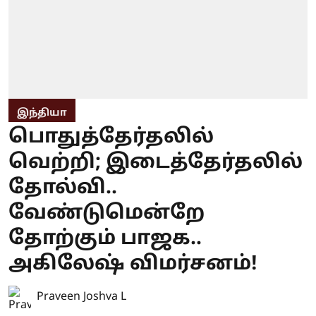
இந்தியா
பொதுத்தேர்தலில்
வெற்றி; இடைத்தேர்தலில்
தோல்வி..
வேண்டுமென்றே
தோற்கும் பாஜக..
அகிலேஷ் விமர்சனம்!
Praveen Joshva L