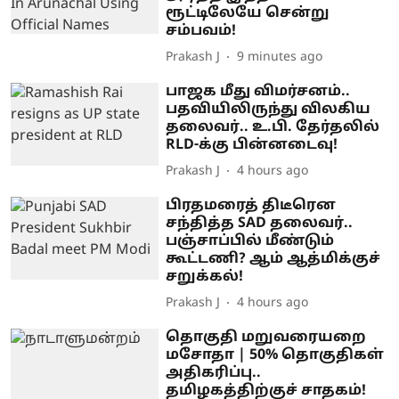
ரூட்டிலேயே சென்று
சம்பவம்!
Prakash J
9 minutes ago
பாஜக மீது விமர்சனம்..
பதவியிலிருந்து விலகிய
தலைவர்.. உ.பி. தேர்தலில்
RLD-க்கு பின்னடைவு!
Prakash J
4 hours ago
பிரதமரைத் திடீரென
சந்தித்த SAD தலைவர்..
பஞ்சாப்பில் மீண்டும்
கூட்டணி? ஆம் ஆத்மிக்குச்
சறுக்கல்!
Prakash J
4 hours ago
தொகுதி மறுவரையறை
மசோதா | 50% தொகுதிகள்
அதிகரிப்பு..
தமிழகத்திற்குச் சாதகம்!