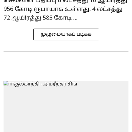
செலவின மதிப்பு 6 லட்சத்து 10 ஆயிரத்து
956 கோடி ரூபாயாக உள்ளது. 4 லட்சத்து
72 ஆயிரத்து 585 கோடி ...
முழுமையாகப் படிக்க