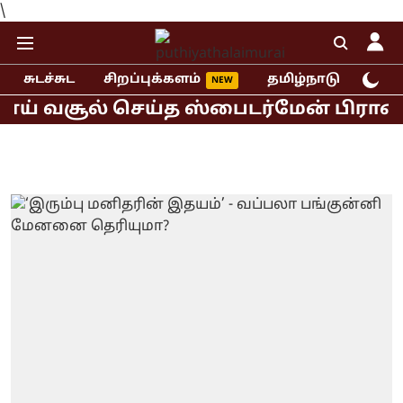
\
சுடச்சுட
சிறப்புக்களம்
தமிழ்நாடு
இந்
் வசூல் செய்த ஸ்பைடர்மேன் பிராண்ட் ந