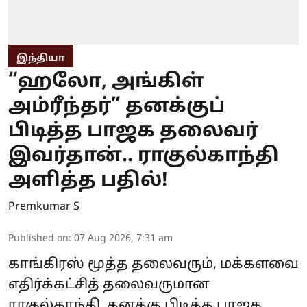
இந்தியா
“ஹலோ, அங்கிள்
அம்ரீந்தர்” தனக்குப்
பிடித்த பாஜக தலைவர்
இவர்தான்.. ராகுல்காந்தி
அளித்த பதில்!
Premkumar S
Published on
:
07 Aug 2026, 7:31 am
காங்கிரஸ் மூத்த தலைவரும், மக்களவை
எதிர்க்கட்சித் தலைவருமான
ராகுல்காந்தி, தனக்கு பிடித்த பாஜக