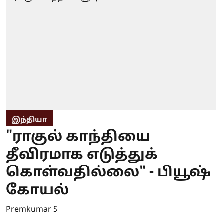
இந்தியா
"ராகுல் காந்தியை
தீவிரமாக எடுத்துக்
கொள்வதில்லை" - பியூஷ்
கோயல்
Premkumar S