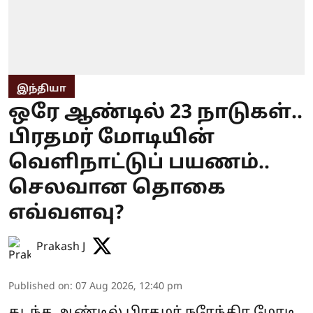
இந்தியா
ஒரே ஆண்டில் 23 நாடுகள்..
பிரதமர் மோடியின்
வெளிநாட்டுப் பயணம்..
செலவான தொகை
எவ்வளவு?
Prakash J
Published on
:
07 Aug 2026, 12:40 pm
கடந்த ஆண்டில் பிரதமர் நரேந்திர மோடி