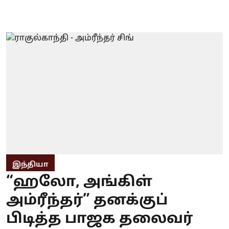
இந்தியா
“ஹலோ, அங்கிள்
அம்ரீந்தர்” தனக்குப்
பிடித்த பாஜக தலைவர்