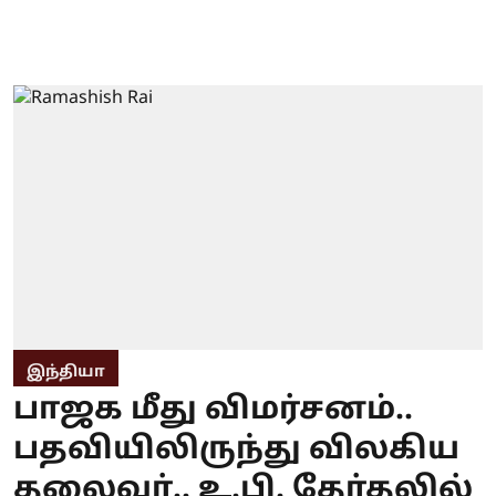
இந்தியா
பாஜக மீது விமர்சனம்..
பதவியிலிருந்து விலகிய
தலைவர்.. உ.பி. தேர்தலில்