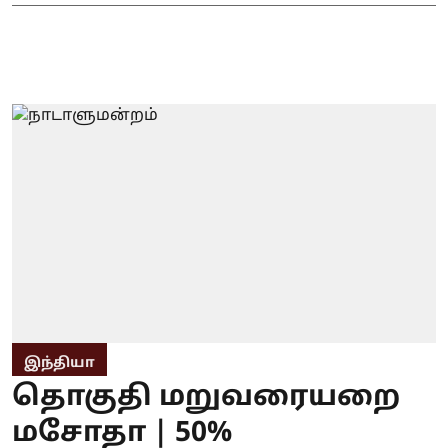
இந்தியா
தொகுதி மறுவரையறை
மசோதா | 50%