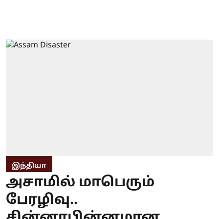
இந்தியா
அசாமில் மாபெரும்
பேரழிவு..
சின்னாபின்னமான