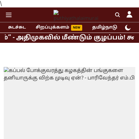
\
சுடச்சுட
சிறப்புக்களம்
தமிழ்நாடு
இந்
ிமுகவில் மீண்டும் குழப்பம்! கூட்டற