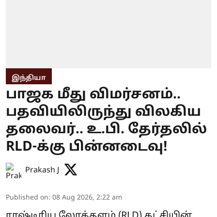
இந்தியா
பாஜக மீது விமர்சனம்..
பதவியிலிருந்து விலகிய
தலைவர்.. உ.பி. தேர்தலில்
RLD-க்கு பின்னடைவு!
Prakash J
Published on
:
08 Aug 2026, 2:22 am
ராஷ்டிரிய லோக்தளம் (RLD) கட்சியின்