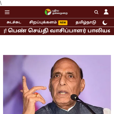
\
சுடச்சுட
சிறப்புக்களம்
தமிழ்நாடு
இந்
் செய்தி வாசிப்பாளர் பாலியல் புகார்!