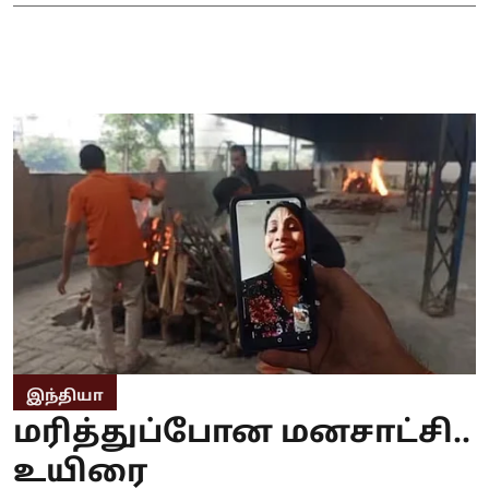
இந்தியா
மரித்துப்போன மனசாட்சி..
உயிரை