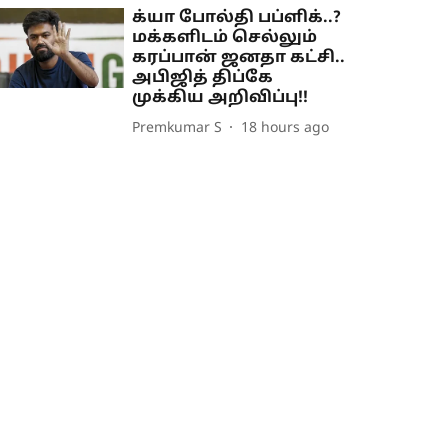
க்யா போல்தி பப்ளிக்..?
மக்களிடம் செல்லும்
கரப்பான் ஜனதா கட்சி..
அபிஜித் திப்கே
முக்கிய அறிவிப்பு!!
Premkumar S
18 hours ago