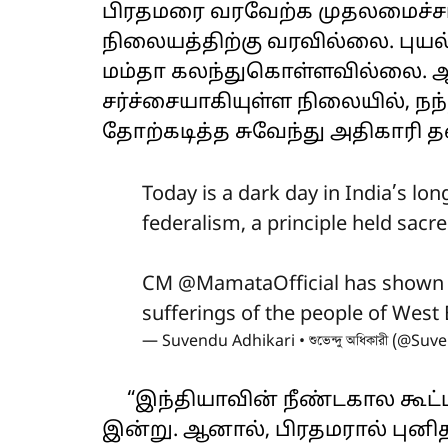
பிரதமரை வரவேற்க முதலமைச்சர
நிலையத்திற்கு வரவில்லை. புயல
மம்தா கலந்துகொள்ளவில்லை. ஆ
சர்ச்சையாகியுள்ள நிலையில், ந
தோற்கடித்த சுவேந்து அதிகாரி தனத
Today is a dark day in India’s lo
federalism, a principle held sac
CM
@MamataOfficial
has shown o
sufferings of the people of West
— Suvendu Adhikari • শুভেন্দু অধিকারী (@S
“இந்தியாவின் நீண்டகால கூட்டா
இன்று. ஆனால், பிரதமரால் புனி