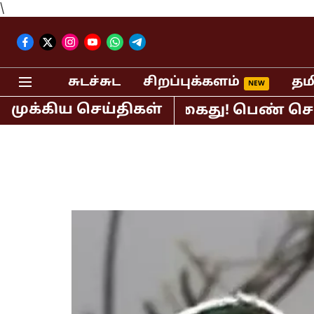
\
சுடச்சுட
சிறப்புக்களம்
தம
முக்கிய செய்திகள்
் பி.ஆர்.சுந்தர் கைது! பெண் செய்தி வா