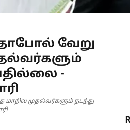
்தாபோல் வேறு
தல்வர்களும்
தில்லை -
ாரி
த மாநில முதல்வர்களும் நடந்து
ாரி
R