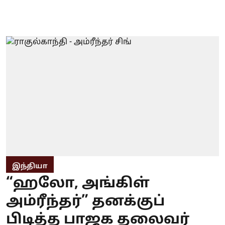
இந்தியா
“ஹலோ, அங்கிள்
அம்ரீந்தர்” தனக்குப்
பிடித்த பாஜக தலைவர்