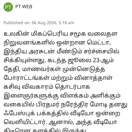
PT WEB
Published on
:
06 Aug 2026, 5:18 am
உலகின் மிகப்பெரிய சமூக வலைதள
நிறுவனங்களில் ஒன்றான மெட்டா,
இந்திய அரசுடன் மீண்டும் சர்ச்சையில்
சிக்கியுள்ளது. கடந்த ஜூலை 23-ஆம்
தேதி, மாணவர்கள் முன்னெடுத்த
போராட்டங்கள் மற்றும் வினாத்தாள்
கசிவு விவகாரம் தொடர்பாக
இளைஞர்களுக்கு விளக்கம் அளிக்கும்
வகையில் பிரதமர் நரேந்திர மோடி தனது
ஃபேஸ்புக் பக்கத்தில் வீடியோ ஒன்றை
வெளியிட்டார். ஆனால், அந்த வீடியோ
திடீரென தளத்தில் இருந்து