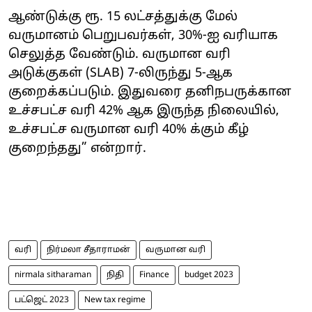
ஆண்டுக்கு ரூ. 15 லட்சத்துக்கு மேல்
வருமானம் பெறுபவர்கள், 30%-ஐ வரியாக
செலுத்த வேண்டும். வருமான வரி
அடுக்குகள் (SLAB) 7-லிருந்து 5-ஆக
குறைக்கப்படும். இதுவரை தனிநபருக்கான
உச்சபட்ச வரி 42% ஆக இருந்த நிலையில்,
உச்சபட்ச வருமான வரி 40% க்கும் கீழ்
குறைந்தது” என்றார்.
வரி
நிர்மலா சீதாராமன்
வருமான வரி
nirmala sitharaman
நிதி
Finance
budget 2023
பட்ஜெட் 2023
New tax regime