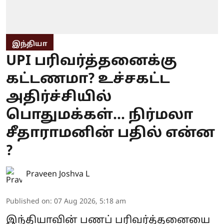
இந்தியா
UPI பரிவர்த்தனைக்கு
கட்டணமா? உச்சகட்ட
அதிர்ச்சியில்
பொதுமக்கள்... நிர்மலா
சீதாராமனின் பதில் என்ன
?
Praveen Joshva L
Published on
:
07 Aug 2026, 5:18 am
இந்தியாவின் பணப் பரிவர்த்தனையை