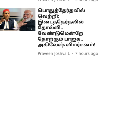
Praveen Joshva L
5 hours ago
பொதுத்தேர்தலில்
வெற்றி;
இடைத்தேர்தலில்
தோல்வி..
வேண்டுமென்றே
தோற்கும் பாஜக..
அகிலேஷ் விமர்சனம்!
Praveen Joshva L
7 hours ago