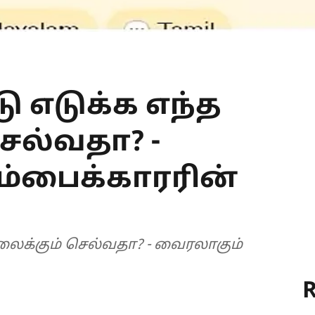
ு எடுக்க எந்த
ெல்வதா? -
ம்பைக்காரரின்
்லைக்கும் செல்வதா? - வைரலாகும்
R