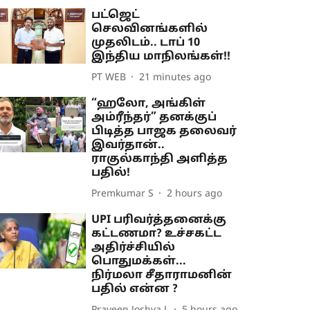
பட்ஜெட்
செலவினங்களில்
முதலிடம்.. டாப் 10
இந்திய மாநிலங்கள்!!
PT WEB
21 minutes ago
“ஹலோ, அங்கிள்
அம்ரீந்தர்” தனக்குப்
பிடித்த பாஜக தலைவர்
இவர்தான்..
ராகுல்காந்தி அளித்த
பதில்!
Premkumar S
2 hours ago
UPI பரிவர்த்தனைக்கு
கட்டணமா? உச்சகட்ட
அதிர்ச்சியில்
பொதுமக்கள்...
நிர்மலா சீதாராமனின்
பதில் என்ன ?