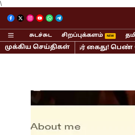
\
சுடச்சுட
சிறப்புக்களம்
தம
முக்கிய செய்திகள்
ிபர் பி.ஆர்.சுந்தர் கைது! பெண் செய்த