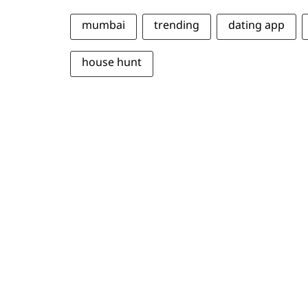
mumbai
trending
dating app
house hunt