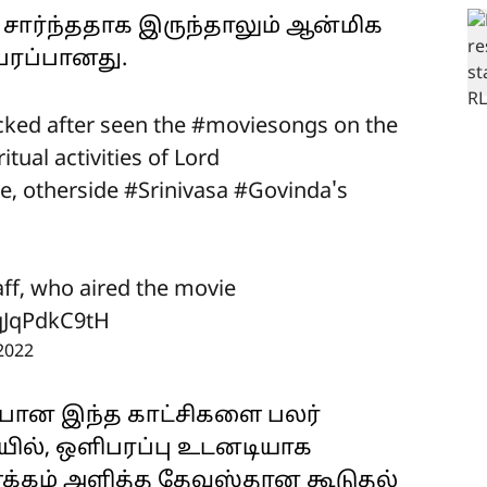
 சார்ந்ததாக இருந்தாலும் ஆன்மிக
பரப்பானது.
ked after seen the
#moviesongs
on the
tual activities of Lord
e, otherside
#Srinivasa
#Govinda
's
aff, who aired the movie
/qJqPdkC9tH
 2022
்பான இந்த காட்சிகளை பலர்
ையில், ஒளிபரப்பு உடனடியாக
விளக்கம் அளித்த தேவஸ்தான கூடுதல்