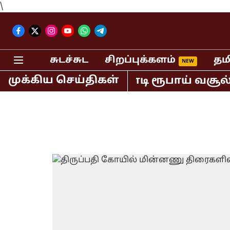
\
சுடச்சுட
சிறப்புக்களம்
தம
முக்கிய செய்திகள்
வில் மட்டும் 400 கோடி ரூபாய் வசூல் ச