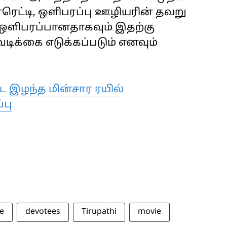
ெட்டி, ஒளிபரப்பு ஊழியரின் தவறு
ஒளிபரப்பானதாகவும் இதற்கு
டிக்கை எடுக்கப்படும் எனவும்
டை இழந்த மின்சார ரயில்
பு
e
devotees
Tirupathi
movie