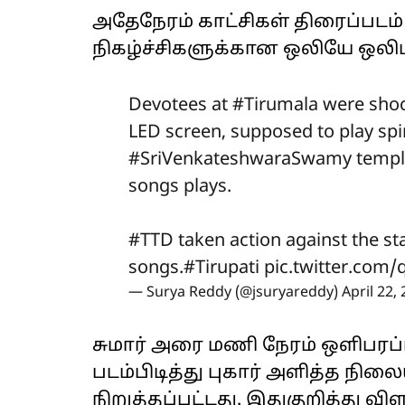
அதேநேரம் காட்சிகள் திரைப்படம்
நிகழ்ச்சிகளுக்கான ஒலியே ஒலி
Devotees at
#Tirumala
were shoc
LED screen, supposed to play spiri
#SriVenkateshwaraSwamy
templ
songs plays.
#TTD
taken action against the st
songs.
#Tirupati
pic.twitter.com
— Surya Reddy (@jsuryareddy)
April 22,
சுமார் அரை மணி நேரம் ஒளிபரப
படம்பிடித்து புகார் அளித்த நில
நிறுத்தப்பட்டது. இதுகுறித்து 