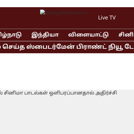
Live TV
ிழ்நாடு
இந்தியா
விளையாட்டு
சின
ெய்த ஸ்பைடர்மேன் பிராண்ட் நியூ டே தி