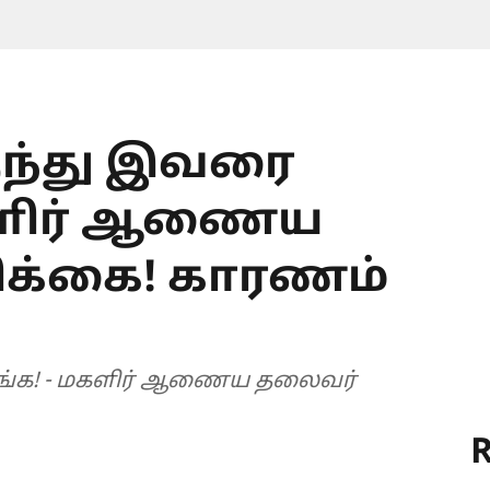
ருந்து இவரை
 மகளிர் ஆணைய
க்கை! காரணம்
்குங்க! - மகளிர் ஆணைய தலைவர்
R