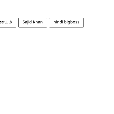
ையம்
Sajid Khan
hindi bigboss