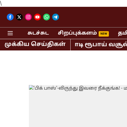
\
சுடச்சுட
சிறப்புக்களம்
தம
முக்கிய செய்திகள்
வில் மட்டும் 400 கோடி ரூபாய் வசூல் ச