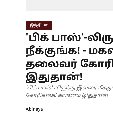
இந்தியா
'பிக் பாஸ்'-லி
நீக்குங்க! -
தலைவர் கோரி
இதுதான்!
'பிக் பாஸ்'-லிருந்து இவரை நீக
கோரிக்கை! காரணம் இதுதான்!
Abinaya