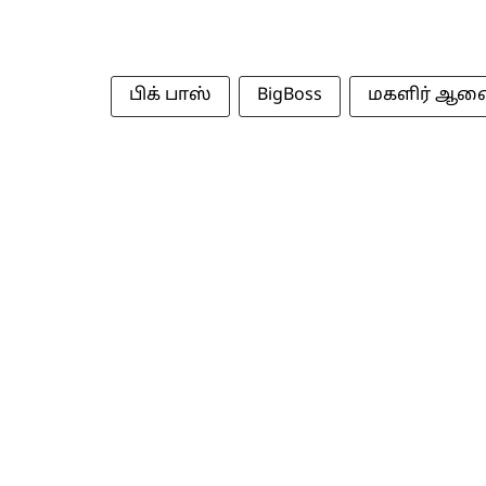
பிக் பாஸ்
BigBoss
மகளிர் ஆண