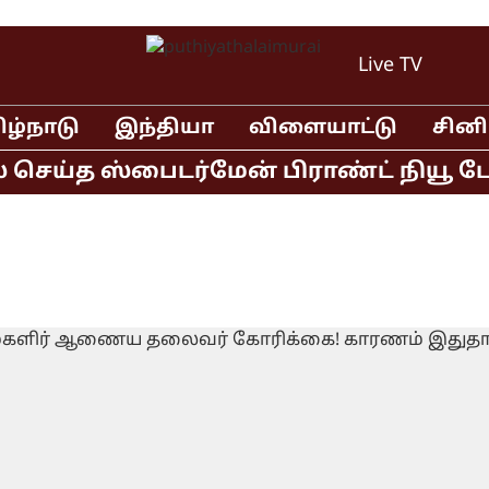
Live TV
ிழ்நாடு
இந்தியா
விளையாட்டு
சின
ெய்த ஸ்பைடர்மேன் பிராண்ட் நியூ டே தி