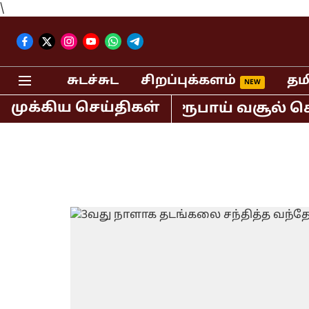
\
சுடச்சுட
சிறப்புக்களம்
தம
முக்கிய செய்திகள்
் மட்டும் 400 கோடி ரூபாய் வசூல் செய்