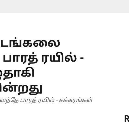
தடங்கலை
பாரத் ரயில் -
ுதாகி
ின்றது
R