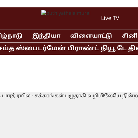
Live TV
ிழ்நாடு
இந்தியா
விளையாட்டு
சின
த ஸ்பைடர்மேன் பிராண்ட் நியூ டே திரைப