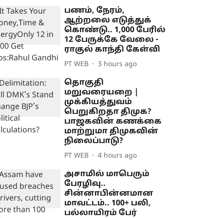
பணம், நேரம்,
ஆற்றலை எடுத்துக்
கொண்டு.. 1,000 பேரில்
12 பேருக்கே வேலை -
ராகுல் காந்தி கேள்வி
PT WEB
3 hours ago
தொகுதி
மறுவரையறை |
முக்கியத்துவம்
பெறுகிறதா திமுக?
பாஜகவின் கணக்கை
மாற்றுமா திமுகவின்
நிலைப்பாடு?
PT WEB
4 hours ago
அசாமில் மாபெரும்
பேரழிவு..
சின்னாபின்னமான
மாவட்டம்.. 100+ பலி,
பல்லாயிரம் பேர்