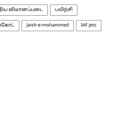
திய விமானப்படை
பயிற்சி
லகோட்
Jaish-e-mohammed
IAF jets