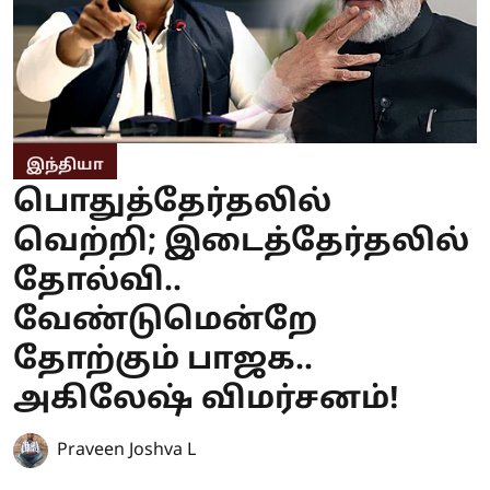
இந்தியா
பொதுத்தேர்தலில்
வெற்றி; இடைத்தேர்தலில்
தோல்வி..
வேண்டுமென்றே
தோற்கும் பாஜக..
அகிலேஷ் விமர்சனம்!
Praveen Joshva L