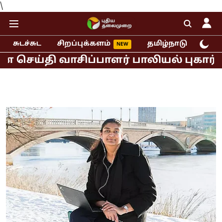
\
சுடச்சுட
சிறப்புக்களம்
தமிழ்நாடு
இந்
ி வாசிப்பாளர் பாலியல் புகார்!
முதல