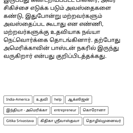
இருப்பது கண்டறியப்பட்ட பின்னர், அவர்
சிகிச்சை எடுக்க படும் அவஸ்தைகளை
கண்டு, இதுபோன்று மற்றவர்களும்
அவஸ்தைப்பட கூடாது என எண்ணி,
மற்றவர்களுக்கு உதவியாக நவ்யா
நெட்வொர்க்கை தொடங்கினார். தற்போது
அமெரிக்காவின் பாஸ்டன் நகரில் இருந்து
வருகிறார் என்பது குறிப்பிடத்தக்கது.
India-America
உதவி
help
ஆக்ஸிஜன்
இந்தியா - அமெரிக்கா
entrepreneur
கொரோனா
Gitika Srivastava
கிதிகா ஸ்ரீவாஸ்தவா
தொழில்முனைவர்