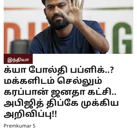
இந்தியா
க்யா போல்தி பப்ளிக்..?
மக்களிடம் செல்லும்
கரப்பான் ஜனதா கட்சி..
அபிஜித் திப்கே முக்கிய
அறிவிப்பு!!
Premkumar S