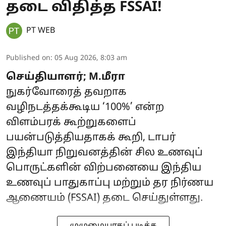
தடை விதித்த FSSAI!
PT WEB
Published on
:
05 Aug 2026, 8:03 am
செய்தியாளர்; M.மீரா
நுகர்வோரைத் தவறாக
வழிநடத்தக்கூடிய ‘100%’ என்ற
விளம்பரக் கூற்றுகளைப்
பயன்படுத்தியதாகக் கூறி, டாபர்
இந்தியா நிறுவனத்தின் சில உணவுப்
பொருட்களின் விற்பனையை இந்திய
உணவுப் பாதுகாப்பு மற்றும் தர நிர்ணய
ஆணையம் (FSSAI) தடை செய்துள்ளது.
முழுமையாகப் படிக்க