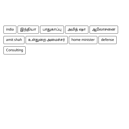
india
இந்தியா
பாதுகாப்பு
அமித் ஷா
ஆலோசனை
amit shah
உள்துறை அமைச்சர்
home minister
defense
Consulting