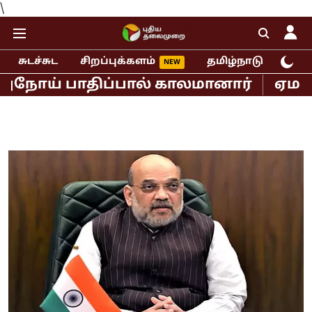
\
சுடச்சுட
சிறப்புக்களம்
தமிழ்நாடு
இந்
ய் பாதிப்பால் காலமானார்
ஏமன் அருகே