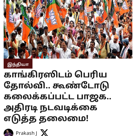
இந்தியா
காங்கிரஸிடம் பெரிய
தோல்வி.. கூண்டோடு
கலைக்கப்பட்ட பாஜக..
அதிரடி நடவடிக்கை
எடுத்த தலைமை!
Prakash J