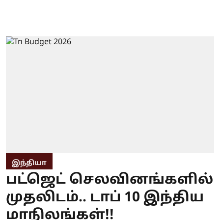
இந்தியா
பட்ஜெட் செலவினங்களில்
முதலிடம்.. டாப் 10 இந்திய
மாநிலங்கள்!!