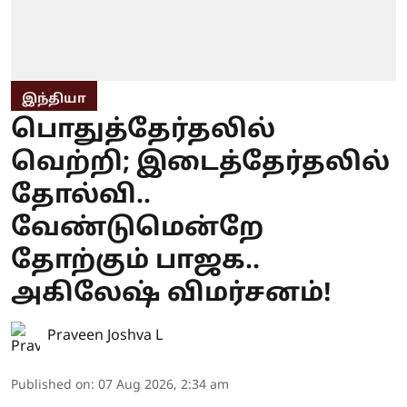
இந்தியா
பொதுத்தேர்தலில்
வெற்றி; இடைத்தேர்தலில்
தோல்வி..
வேண்டுமென்றே
தோற்கும் பாஜக..
அகிலேஷ் விமர்சனம்!
Praveen Joshva L
Published on
:
07 Aug 2026, 2:34 am