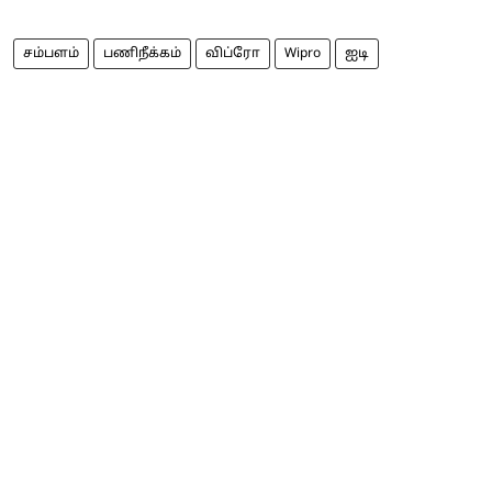
சம்பளம்
பணிநீக்கம்
விப்ரோ
Wipro
ஐடி