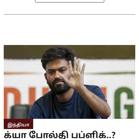
இந்தியா
க்யா போல்தி பப்ளிக்..?