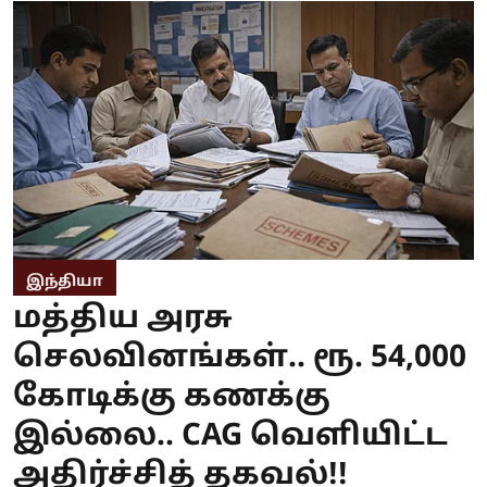
இந்தியா
மத்திய அரசு
செலவினங்கள்.. ரூ. 54,000
கோடிக்கு கணக்கு
இல்லை.. CAG வெளியிட்ட
அதிர்ச்சித் தகவல்!!