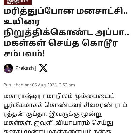
இந்தியா
மரித்துப்போன மனசாட்சி..
உயிரை
நிறுத்திக்கொண்ட அப்பா..
மகள்கள் செய்த கொடூர
சம்பவம்!
Prakash J
Published on
:
06 Aug 2026, 3:53 am
மகாராஷ்டிரா மாநிலம் மும்பையைப்
பூர்வீகமாகக் கொண்டவர் சிவசரண் ராம்
ரத்தன் குப்தா. இவருக்கு மூன்று
மகள்கள். ஜவுளி வியாபாரம் செய்து
தனது மூன்று மகள்களையும் நன்கு