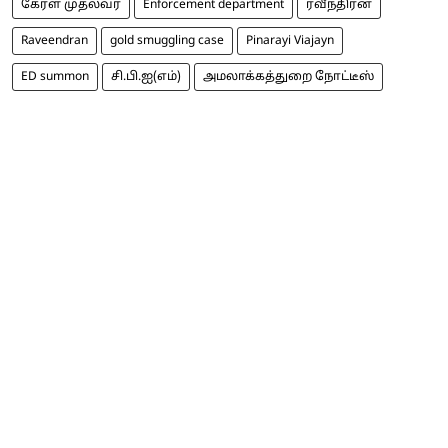
கேரள முதல்வர்
Enforcement department
ரவீந்திரன்
Raveendran
gold smuggling case
Pinarayi Viajayn
ED summon
சி.பி.ஐ(எம்)
அமலாக்கத்துறை நோட்டீஸ்