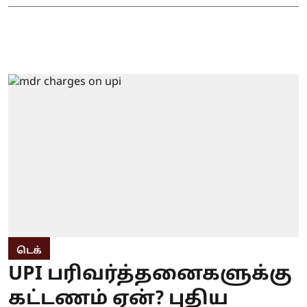
டெக்
UPI பரிவர்த்தனைகளுக்கு
கட்டணம் ஏன்? புதிய