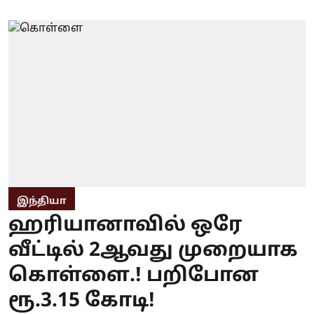
இந்தியா
ஹரியானாவில் ஒரே
வீட்டில் 2ஆவது முறையாக
கொள்ளை.! பறிபோன
ரூ.3.15 கோடி!