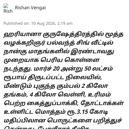
Rishan Vengai
Published on
:
10 Aug 2026, 2:19 am
ஹரியானா குருஷேத்திரத்தில் மூத்த
வழக்கறிஞர் பல்வந்த் சிங் வீட்டில்
நான்கு மாதங்களில் இரண்டாவது
முறையாக பெரிய கொள்ளை
நடந்தது. மார்ச் 20 அன்று 50 லட்சம்
ரூபாய் திருடப்பட்ட நிலையில்,
மீண்டும் புகுந்த கும்பல் 2 கிலோ
தங்கம், 4 கிலோ வெள்ளி, உரிமம்
பெற்ற கைத்துப்பாக்கி, தோட்டாக்கள்
உள்ளிட்ட மொத்தம் ரூ.3.15 கோடி
மதிப்பிலான பொருட்களை பறித்துச்