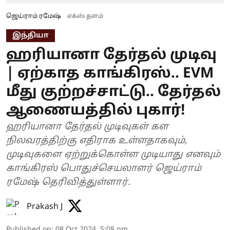
ஜெய்ராம் ரமேஷ்
எக்ஸ் தளம்
இந்தியா
ஹரியானா தேர்தல் முடிவு
| ஏற்காத காங்கிரஸ்.. EVM
மீது குற்றச்சாட்டு.. தேர்தல்
ஆணையத்தில் புகார்!
ஹரியானா தேர்தல் முடிவுகள் கள
நிலவரத்திற்கு எதிராக உள்ளதாகவும்,
முடிவுகளை ஏற்றுக்கொள்ள முடியாது எனவும்
காங்கிரஸ் பொதுச்செயலாளர் ஜெய்ராம்
ரமேஷ் தெரிவித்துள்ளார்.
Prakash J
Published on
:
08 Oct 2024, 5:08 pm