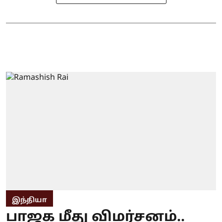
இந்தியா
பாஜக மீது விமர்சனம்..