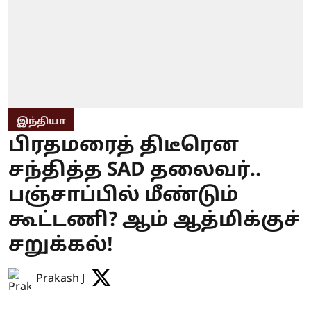
இந்தியா
பிரதமரைத் திடீரென
சந்தித்த SAD தலைவர்..
பஞ்சாப்பில் மீண்டும்
கூட்டணி? ஆம் ஆத்மிக்குச்
சறுக்கல்!
Prakash J