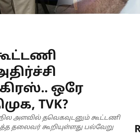
கூட்டணி
திர்ச்சி
கிரஸ்.. ஒரே
முக, TVK?
ாநில அளவில் தவெகவுடனும் கூட்டணி
R
ூத்த தலைவர் கூறியுள்ளது பல்வேறு