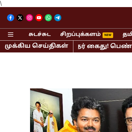
\
சுடச்சுட
சிறப்புக்களம்
தம
முக்கிய செய்திகள்
ர் பி.ஆர்.சுந்தர் கைது! பெண் செய்தி 