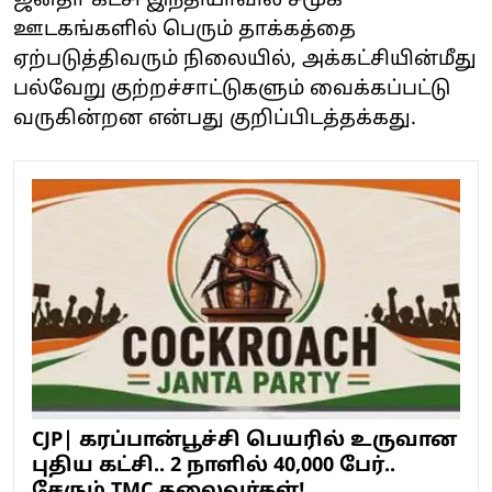
ஜனதா கட்சி இந்தியாவில் சமூக
ஊடகங்களில் பெரும் தாக்கத்தை
ஏற்படுத்திவரும் நிலையில், அக்கட்சியின்மீது
பல்வேறு குற்றச்சாட்டுகளும் வைக்கப்பட்டு
வருகின்றன என்பது குறிப்பிடத்தக்கது.
CJP| கரப்பான்பூச்சி பெயரில் உருவான
புதிய கட்சி.. 2 நாளில் 40,000 பேர்..
சேரும் TMC தலைவர்கள்!