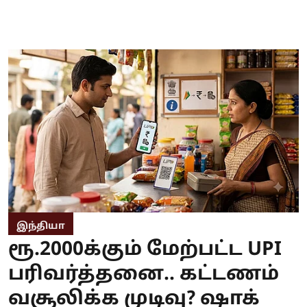
இந்தியா
ரூ.2000க்கும் மேற்பட்ட UPI
பரிவர்த்தனை.. கட்டணம்
வசூலிக்க முடிவு? ஷாக்