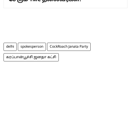
delhi
spokesperson
CockRoach Janata Party
கரப்பான்பூச்சி ஜனதா கட்சி