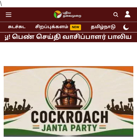
\
சுடச்சுட
சிறப்புக்களம்
தமிழ்நாடு
இந்
் செய்தி வாசிப்பாளர் பாலியல் புகார்!