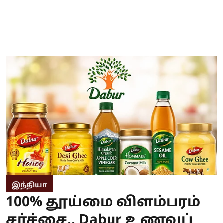
இந்தியா
100% தூய்மை விளம்பரம்
சர்ச்சை.. Dabur உணவுப்