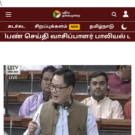
\
சுடச்சுட
சிறப்புக்களம்
தமிழ்நாடு
இந்
ெய்தி வாசிப்பாளர் பாலியல் புகார்!