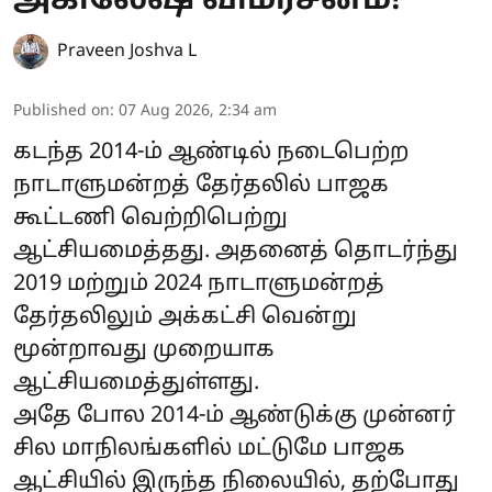
அகிலேஷ் விமர்சனம்!
Praveen Joshva L
Published on
:
07 Aug 2026, 2:34 am
கடந்த 2014-ம் ஆண்டில் நடைபெற்ற
நாடாளுமன்றத் தேர்தலில் பாஜக
கூட்டணி வெற்றிபெற்று
ஆட்சியமைத்தது. அதனைத் தொடர்ந்து
2019 மற்றும் 2024 நாடாளுமன்றத்
தேர்தலிலும் அக்கட்சி வென்று
மூன்றாவது முறையாக
ஆட்சியமைத்துள்ளது.
அதே போல 2014-ம் ஆண்டுக்கு முன்னர்
சில மாநிலங்களில் மட்டுமே பாஜக
ஆட்சியில் இருந்த நிலையில், தற்போது