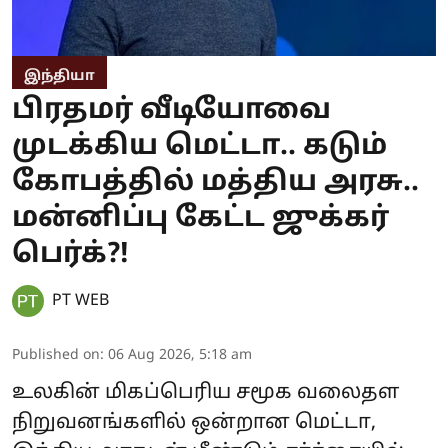
இந்தியா
பிரதமர் வீடியோவை
முடக்கிய மெட்டா.. கடும்
கோபத்தில் மத்திய அரசு..
மன்னிப்பு கேட்ட ஜுக்கர்
பெர்க்?!
PT WEB
Published on
:
06 Aug 2026, 5:18 am
உலகின் மிகப்பெரிய சமூக வலைதள
நிறுவனங்களில் ஒன்றான மெட்டா,