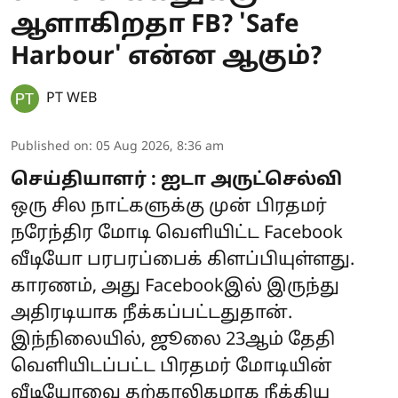
ஆளாகிறதா FB? 'Safe
Harbour' என்ன ஆகும்?
PT WEB
Published on
:
05 Aug 2026, 8:36 am
செய்தியாளர் : ஐடா அருட்செல்வி
ஒரு சில நாட்களுக்கு முன் பிரதமர்
நரேந்திர மோடி வெளியிட்ட Facebook
வீடியோ பரபரப்பைக் கிளப்பியுள்ளது.
காரணம், அது Facebookஇல் இருந்து
அதிரடியாக நீக்கப்பட்டதுதான்.
இந்நிலையில், ஜூலை 23ஆம் தேதி
வெளியிடப்பட்ட பிரதமர் மோடியின்
வீடியோவை தற்காலிகமாக நீக்கிய