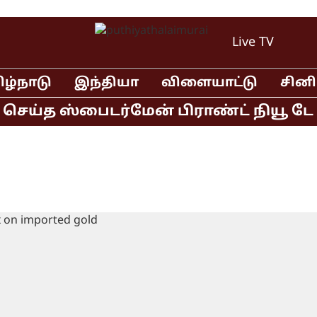
Live TV
ிழ்நாடு
இந்தியா
விளையாட்டு
சின
ெய்த ஸ்பைடர்மேன் பிராண்ட் நியூ டே தி