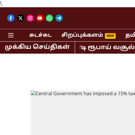
\
சுடச்சுட
சிறப்புக்களம்
தம
முக்கிய செய்திகள்
வில் மட்டும் 400 கோடி ரூபாய் வசூல் ச