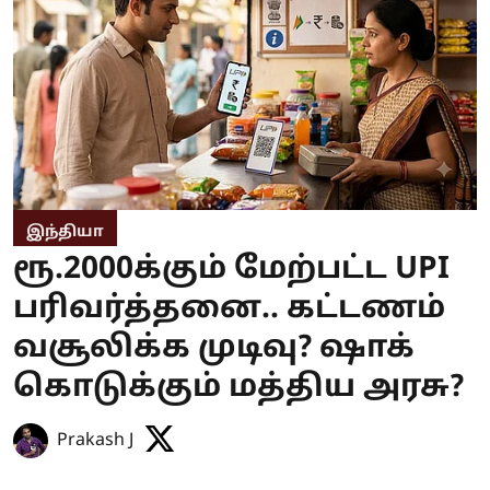
இந்தியா
ரூ.2000க்கும் மேற்பட்ட UPI
பரிவர்த்தனை.. கட்டணம்
வசூலிக்க முடிவு? ஷாக்
கொடுக்கும் மத்திய அரசு?
Prakash J