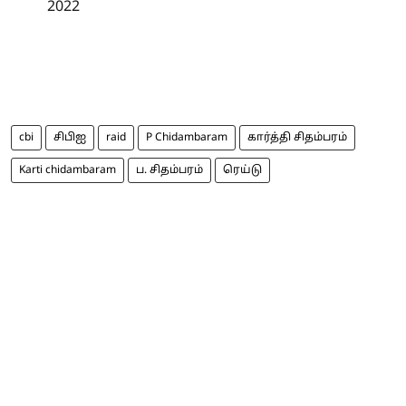
2022
cbi
சிபிஐ
raid
P Chidambaram
கார்த்தி சிதம்பரம்
Karti chidambaram
ப. சிதம்பரம்
ரெய்டு