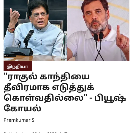
இந்தியா
"ராகுல் காந்தியை
தீவிரமாக எடுத்துக்
கொள்வதில்லை" - பியூஷ்
கோயல்
Premkumar S