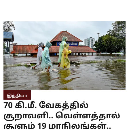
இந்தியா
70 கி.மீ. வேகத்தில்
சூறாவளி.. வெள்ளத்தால்
சூளும் 19 மாநிலங்கள்..