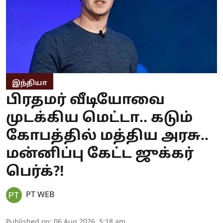
இந்தியா
பிரதமர் வீடியோவை
முடக்கிய மெட்டா.. கடும்
கோபத்தில் மத்திய அரசு..
மன்னிப்பு கேட்ட ஜுக்கர்
பெர்க்?!
PT WEB
Published on
:
06 Aug 2026, 5:18 am