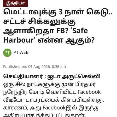
இந்தியா
மெட்டாவுக்கு 3 நாள் கெடு..
சட்டச் சிக்கலுக்கு
ஆளாகிறதா FB? 'Safe
Harbour' என்ன ஆகும்?
PT WEB
Published on
:
05 Aug 2026, 8:36 am
செய்தியாளர் : ஐடா அருட்செல்வி
ஒரு சில நாட்களுக்கு முன் பிரதமர்
நரேந்திர மோடி வெளியிட்ட Facebook
வீடியோ பரபரப்பைக் கிளப்பியுள்ளது.
காரணம், அது Facebookஇல் இருந்து
அதிரடியாக நீக்கப்பட்டதுதான்.