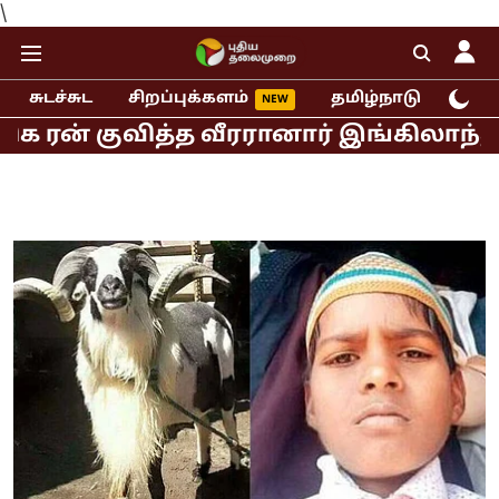
\
சுடச்சுட
சிறப்புக்களம்
தமிழ்நாடு
இந்
் குவித்த வீரரானார் இங்கிலாந்து ஜோஸ் 