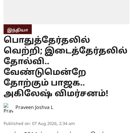
இந்தியா
பொதுத்தேர்தலில்
வெற்றி; இடைத்தேர்தலில்
தோல்வி..
வேண்டுமென்றே
தோற்கும் பாஜக..
அகிலேஷ் விமர்சனம்!
Praveen Joshva L
Published on
:
07 Aug 2026, 2:34 am