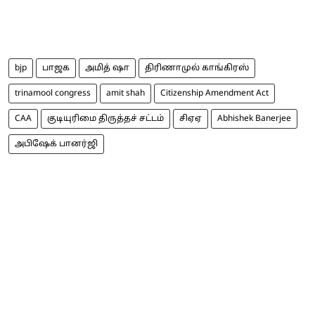
bjp
பாஜக
அமித் ஷா
திரிணாமுல் காங்கிரஸ்
trinamool congress
amit shah
Citizenship Amendment Act
CAA
குடியுரிமை திருத்தச் சட்டம்
சிஏஏ
Abhishek Banerjee
அபிஷேக் பானர்ஜி