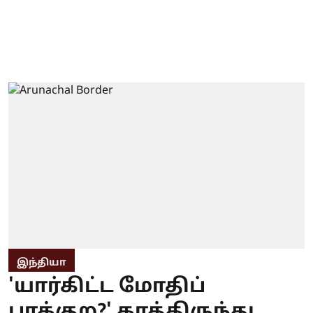
இந்தியா
'யார்கிட்ட மோதிப்
பாக்குற?' காத்திருந்து