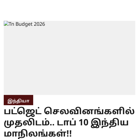
இந்தியா
பட்ஜெட் செலவினங்களில்
முதலிடம்.. டாப் 10 இந்திய
மாநிலங்கள்!!