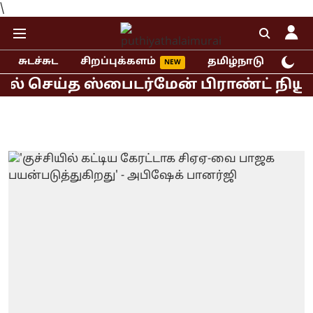
\
சுடச்சுட
சிறப்புக்களம்
தமிழ்நாடு
இந்
 செய்த ஸ்பைடர்மேன் பிராண்ட் நியூ டே 