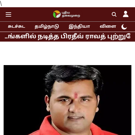
\
சுடச்சுட
தமிழ்நாடு
இந்தியா
விளையாட்டு
் நடித்த பிரதீவ் ராவத் புற்றுநோய் பா