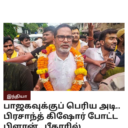
இந்தியா
பாஜகவுக்குப் பெரிய அடி..
பிரசாந்த் கிஷோர் போட்ட
பிளான்.. பீகாரில்