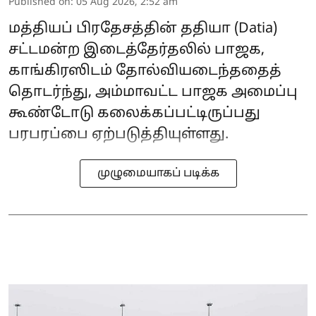
Published on
:
05 Aug 2026, 2:52 am
மத்தியப் பிரதேசத்தின் ததியா (Datia)
சட்டமன்ற இடைத்தேர்தலில் பாஜக,
காங்கிரஸிடம் தோல்வியடைந்ததைத்
தொடர்ந்து, அம்மாவட்ட பாஜக அமைப்பு
கூண்டோடு கலைக்கப்பட்டிருப்பது
பரபரப்பை ஏற்படுத்தியுள்ளது.
முழுமையாகப் படிக்க