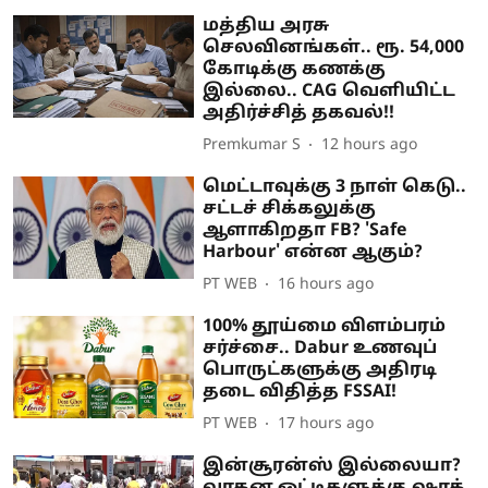
மத்திய அரசு
செலவினங்கள்.. ரூ. 54,000
கோடிக்கு கணக்கு
இல்லை.. CAG வெளியிட்ட
அதிர்ச்சித் தகவல்!!
Premkumar S
12 hours ago
மெட்டாவுக்கு 3 நாள் கெடு..
சட்டச் சிக்கலுக்கு
ஆளாகிறதா FB? 'Safe
Harbour' என்ன ஆகும்?
PT WEB
16 hours ago
100% தூய்மை விளம்பரம்
சர்ச்சை.. Dabur உணவுப்
பொருட்களுக்கு அதிரடி
தடை விதித்த FSSAI!
PT WEB
17 hours ago
இன்சூரன்ஸ் இல்லையா?
வாகன ஓட்டிகளுக்கு ஷாக்