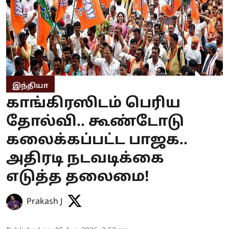
இந்தியா
காங்கிரஸிடம் பெரிய
தோல்வி.. கூண்டோடு
கலைக்கப்பட்ட பாஜக..
அதிரடி நடவடிக்கை
எடுத்த தலைமை!
Prakash J