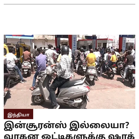
இந்தியா
இன்சூரன்ஸ் இல்லையா?
வாகன ஓட்டிகளுக்கு ஷாக்