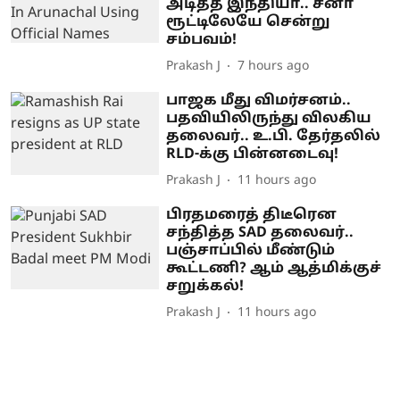
அடித்த இந்தியா.. சீனா
ரூட்டிலேயே சென்று
சம்பவம்!
Prakash J
7 hours ago
பாஜக மீது விமர்சனம்..
பதவியிலிருந்து விலகிய
தலைவர்.. உ.பி. தேர்தலில்
RLD-க்கு பின்னடைவு!
Prakash J
11 hours ago
பிரதமரைத் திடீரென
சந்தித்த SAD தலைவர்..
பஞ்சாப்பில் மீண்டும்
கூட்டணி? ஆம் ஆத்மிக்குச்
சறுக்கல்!
Prakash J
11 hours ago