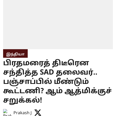
இந்தியா
பிரதமரைத் திடீரென
சந்தித்த SAD தலைவர்..
பஞ்சாப்பில் மீண்டும்
கூட்டணி? ஆம் ஆத்மிக்குச்
சறுக்கல்!
Prakash J