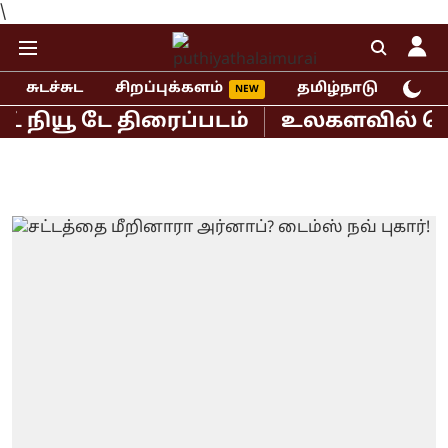
\
சுடச்சுட
சிறப்புக்களம்
தமிழ்நாடு
இந்
ியூ டே திரைப்படம்
உலகளவில் ஜென்ஸி