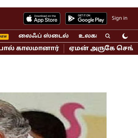
Sign in
லைஃப் ஸ்டைல்
உலகம்
வீடியோ
 காலமானார்
ஏமன் அருகே செங்கடல் பகு