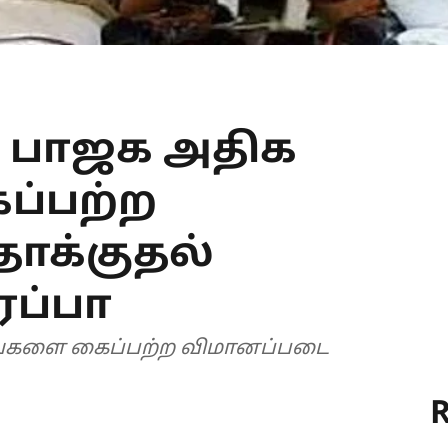
் பாஜக அதிக
்பற்ற
ாக்குதல்
ரப்பா
ங்களை கைப்பற்ற விமானப்படை
R