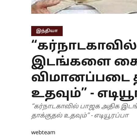
இந்தியா
“கர்நாடகாவில
இடங்களை கைப
விமானப்படை த
உதவும்” - எடியூ
“கர்நாடகாவில் பாஜக அதிக இட
தாக்குதல் உதவும்” - எடியூரப்பா
webteam