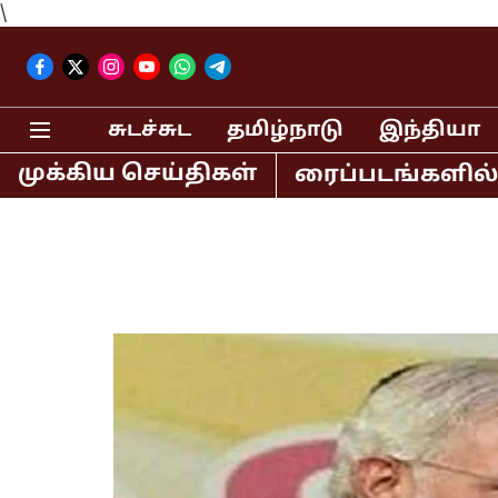
\
சுடச்சுட
தமிழ்நாடு
இந்தியா
முக்கிய செய்திகள்
ான் உள்ளிட்ட திரைப்படங்களில் நடித்த 