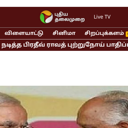
Live TV
விளையாட்டு
சினிமா
சிறப்புக்களம்
பிரதீவ் ராவத் புற்றுநோய் பாதிப்பால்