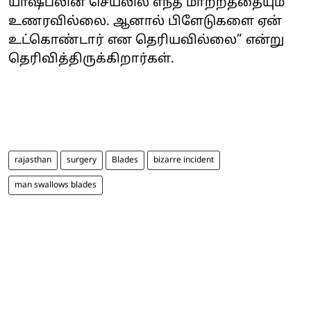
யாஷ்பலின் செயலில் எந்த மாற்றத்தையும்
உணரவில்லை. ஆனால் பிளேடுகளை ஏன்
உட்கொண்டார் என தெரியவில்லை” என்று
தெரிவித்திருக்கிறார்கள்.
rajasthan
surgery
Blades
bizarre incident
man swallows blades