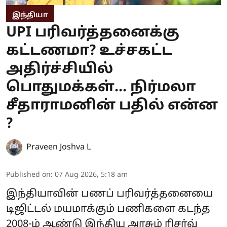
இந்தியா
UPI பரிவர்த்தனைக்கு
கட்டணமா? உச்சகட்ட
அதிர்ச்சியில்
பொதுமக்கள்... நிர்மலா
சீதாராமனின் பதில் என்ன
?
Praveen Joshva L
Published on
:
07 Aug 2026, 5:18 am
இந்தியாவின் பணப் பரிவர்த்தனையை
டிஜிட்டல் மயமாக்கும் பணிகளை கடந்த
2008-ம் ஆண்டு இந்திய அரசும் ரிசர்வ்