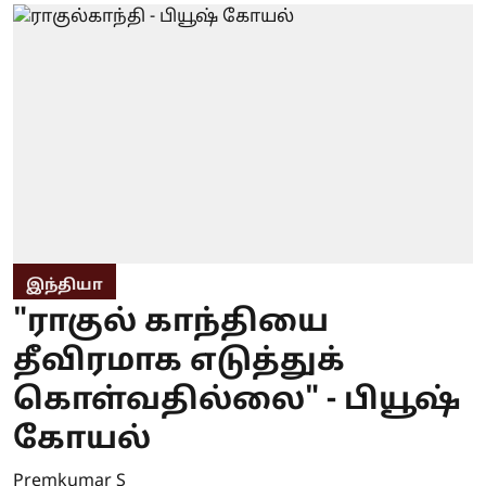
இந்தியா
"ராகுல் காந்தியை
தீவிரமாக எடுத்துக்
கொள்வதில்லை" - பியூஷ்
கோயல்
Premkumar S