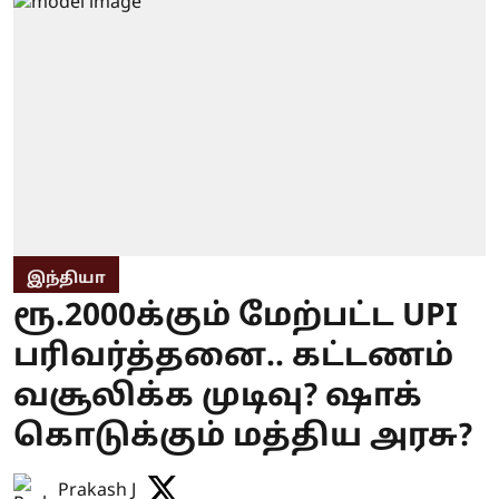
இந்தியா
ரூ.2000க்கும் மேற்பட்ட UPI
பரிவர்த்தனை.. கட்டணம்
வசூலிக்க முடிவு? ஷாக்
கொடுக்கும் மத்திய அரசு?
Prakash J