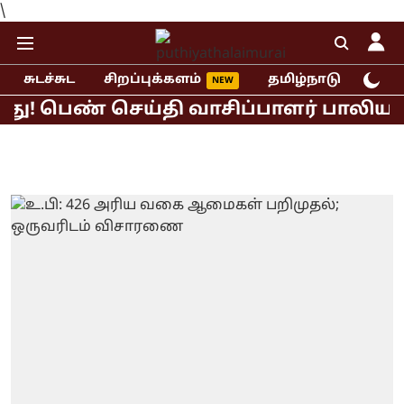
\
சுடச்சுட
சிறப்புக்களம்
தமிழ்நாடு
இந்
 பெண் செய்தி வாசிப்பாளர் பாலியல் புக