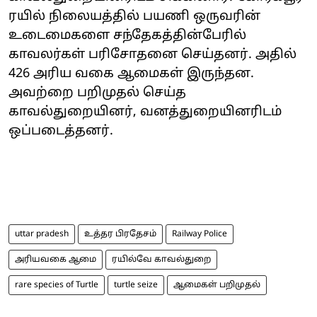
ரயில் நிலையத்தில் பயணி ஒருவரின்
உடைமைகளை சந்தேகத்தின்பேரில்
காவலர்கள் பரிசோதனை செய்தனர். அதில்
426 அரிய வகை ஆமைகள் இருந்தன.
அவற்றை பறிமுதல் செய்த
காவல்துறையினர், வனத்துறையினரிடம்
ஒப்படைத்தனர்.
uttar pradesh
உத்தர பிரதேசம்
Railway Police
அரியவகை ஆமை
ரயில்வே காவல்துறை
rare species of Turtle
turtle seize
ஆமைகள் பறிமுதல்