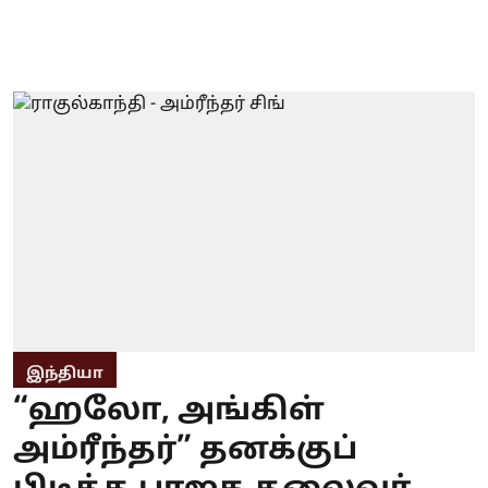
இந்தியா
“ஹலோ, அங்கிள்
அம்ரீந்தர்” தனக்குப்