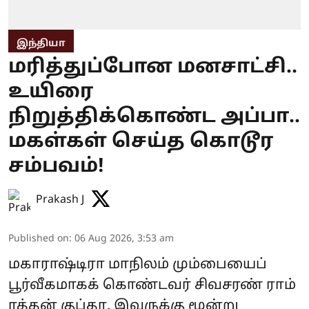
இந்தியா
மரித்துப்போன மனசாட்சி..
உயிரை
நிறுத்திக்கொண்ட அப்பா..
மகள்கள் செய்த கொடூர
சம்பவம்!
Prakash J
Published on
:
06 Aug 2026, 3:53 am
மகாராஷ்டிரா மாநிலம் மும்பையைப்
பூர்வீகமாகக் கொண்டவர் சிவசரண் ராம்
ரத்தன் குப்தா. இவருக்கு மூன்று