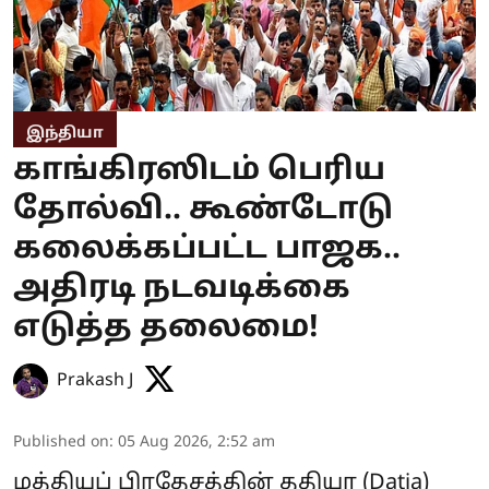
இந்தியா
காங்கிரஸிடம் பெரிய
தோல்வி.. கூண்டோடு
கலைக்கப்பட்ட பாஜக..
அதிரடி நடவடிக்கை
எடுத்த தலைமை!
Prakash J
Published on
:
05 Aug 2026, 2:52 am
மத்தியப் பிரதேசத்தின் ததியா (Datia)