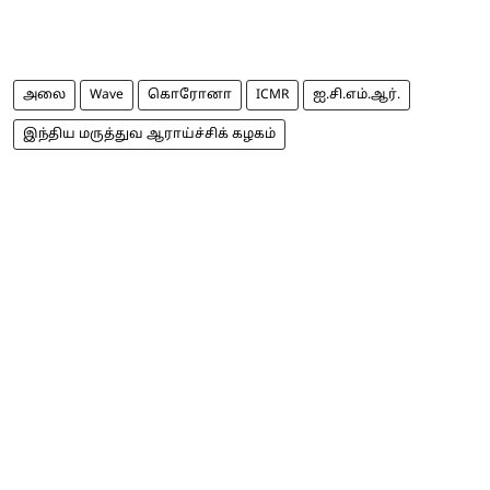
அலை
Wave
கொரோனா
ICMR
ஐ.சி.எம்.ஆர்.
இந்திய மருத்துவ ஆராய்ச்சிக் கழகம்