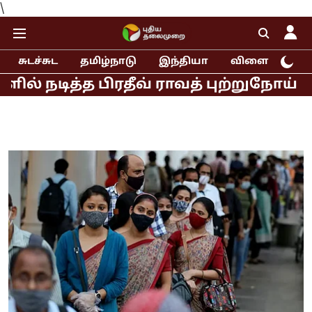
\
சுடச்சுட
தமிழ்நாடு
இந்தியா
விளையாட்டு
த்த பிரதீவ் ராவத் புற்றுநோய் பாதிப்