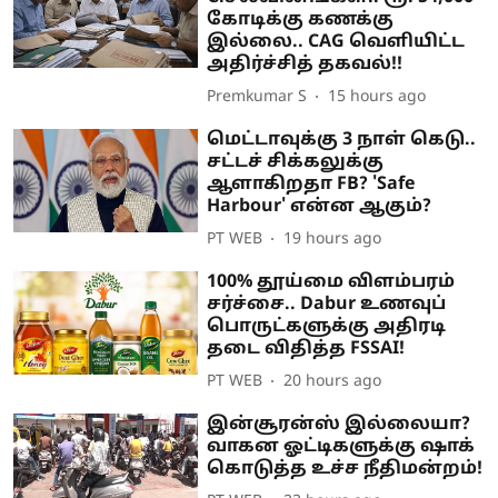
கோடிக்கு கணக்கு
இல்லை.. CAG வெளியிட்ட
அதிர்ச்சித் தகவல்!!
Premkumar S
15 hours ago
மெட்டாவுக்கு 3 நாள் கெடு..
சட்டச் சிக்கலுக்கு
ஆளாகிறதா FB? 'Safe
Harbour' என்ன ஆகும்?
PT WEB
19 hours ago
100% தூய்மை விளம்பரம்
சர்ச்சை.. Dabur உணவுப்
பொருட்களுக்கு அதிரடி
தடை விதித்த FSSAI!
PT WEB
20 hours ago
இன்சூரன்ஸ் இல்லையா?
வாகன ஓட்டிகளுக்கு ஷாக்
கொடுத்த உச்ச நீதிமன்றம்!