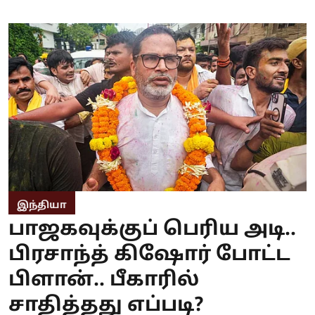
இந்தியா
பாஜகவுக்குப் பெரிய அடி..
பிரசாந்த் கிஷோர் போட்ட
பிளான்.. பீகாரில்
சாதித்தது எப்படி?