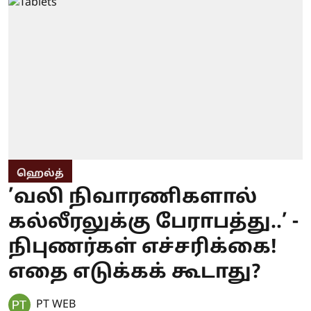
ஹெல்த்
’வலி நிவாரணிகளால்
கல்லீரலுக்கு பேராபத்து..’ -
நிபுணர்கள் எச்சரிக்கை!
எதை எடுக்கக் கூடாது?
PT WEB