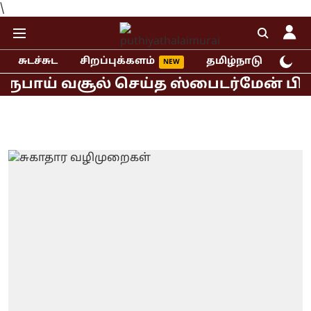
\
சுடச்சுட
சிறப்புக்களம்
தமிழ்நாடு
இந்
பாய் வசூல் செய்த ஸ்பைடர்மேன் பிராண்ட