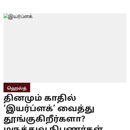
ஹெல்த்
தினமும் காதில்
‘இயர்ப்ளக்’ வைத்து
தூங்குகிறீர்களா?
மருத்துவ நிபுணர்கள்