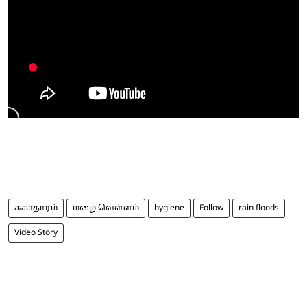
சுகாதாரம்
மழை வெள்ளம்
hygiene
Follow
rain floods
Video Story