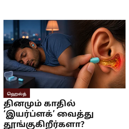
ஹெல்த்
தினமும் காதில்
‘இயர்ப்ளக்’ வைத்து
தூங்குகிறீர்களா?