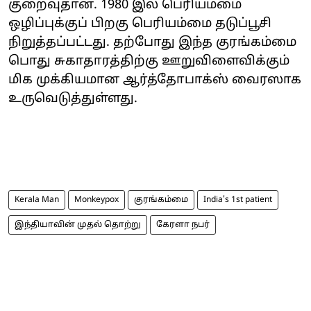
குறைவுதான். 1980 இல் பெரியம்மை
ஒழிப்புக்குப் பிறகு பெரியம்மை தடுப்பூசி
நிறுத்தப்பட்டது. தற்போது இந்த குரங்கம்மை
பொது சுகாதாரத்திற்கு ஊறுவிளைவிக்கும்
மிக முக்கியமான ஆர்த்தோபாக்ஸ் வைரஸாக
உருவெடுத்துள்ளது.
Kerala Man
Monkeypox
குரங்கம்மை
India's 1st patient
இந்தியாவின் முதல் தொற்று
கேரளா நபர்