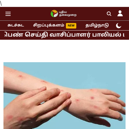
\
சுடச்சுட
சிறப்புக்களம்
தமிழ்நாடு
இந்
ெய்தி வாசிப்பாளர் பாலியல் புகார்!